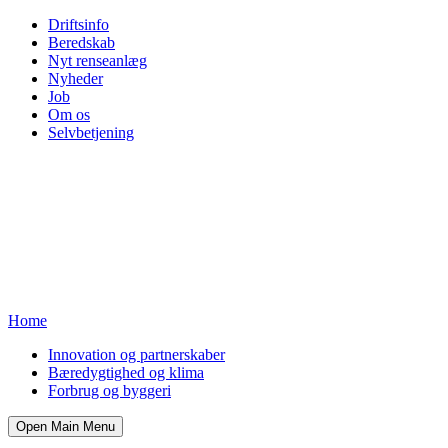
Driftsinfo
Beredskab
Nyt renseanlæg
Nyheder
Job
Om os
Selvbetjening
Home
Innovation og partnerskaber
Bæredygtighed og klima
Forbrug og byggeri
Open Main Menu