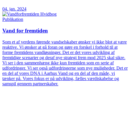
04. jan. 2024
Publikation
Vand for fremtiden
Som et af verdens førende vandselskaber ønsker vi ikke blot at være
reaktive. Vi ønsker at gå foran og gøre en forskel i forhold til at
forme fremtidens vandløsninger. Det er det vores udvikling af
fremtidige scenarier og deraf nye strategi frem mod 2025 skal sikre.
Vi ser i den sammenhæng ikke kun fremtiden som en serie af
udfordringer. Vi ser også udfordringerne som nye muligheder. Det er
en del af vores DNA i Aarhus Vand og en del af den måde, vi
tænker på. Vores fokus er på udvikling, fælles værdiskabelse og
samspil gennem partnerskaber.