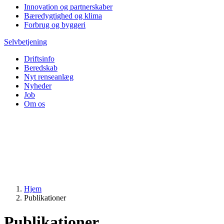
Innovation og partnerskaber
Bæredygtighed og klima
Forbrug og byggeri
Selvbetjening
Driftsinfo
Beredskab
Nyt renseanlæg
Nyheder
Job
Om os
Hjem
Publikationer
Publikationer