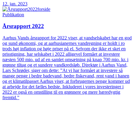
12. jan. 2023
Publikation
Årsrapport 2022
Aarhus Vands årsrapport for 2022 viser, at vandselskabet har en god
og sund økonomi, og at aarhusianernes vandregning er holdt i ro
trods høj inflation og høje priser på el. Selvom der ikke et sket en
prisstigning, har selskabet i 2022 alligevel formået at investere
næsten 500 mio. ud af en samlet omsætning på knap 700 mio. kr. i
grønne tiltag og et sundere vandkredsløb. Direktør i Aarhus Vand,
Lars Schrøder, siger om dette: ”At vi har formået at investere så
mange penge i bedre badevand, bedre fiskevand, rent vand i hanen
og et klimatilpasset Aarhus viser, at forbrugernes penge kommer ud
at arbejde for det fælles bedste. Inkluderet i vores investeringer i
2022 er også en omstilling til en grønnere og mere bæredygtig
fremtid.”