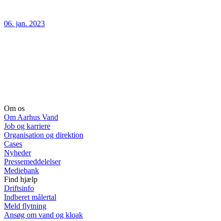
06. jan. 2023
Om os
Om Aarhus Vand
Job og karriere
Organisation og direktion
Cases
Nyheder
Pressemeddelelser
Mediebank
Find hjælp
Driftsinfo
Indberet målertal
Meld flytning
Ansøg om vand og kloak