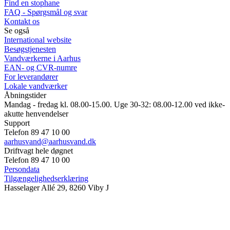
Find en stophane
FAQ - Spørgsmål og svar
Kontakt os
Se også
International website
Besøgstjenesten
Vandværkerne i Aarhus
EAN- og CVR-numre
For leverandører
Lokale vandværker
Åbningstider
Mandag - fredag kl. 08.00-15.00. Uge 30-32: 08.00-12.00 ved ikke-
akutte henvendelser
Support
Telefon 89 47 10 00
aarhusvand@aarhusvand.dk
Driftvagt hele døgnet
Telefon 89 47 10 00
Persondata
Tilgængelighedserklæring
Hasselager Allé 29, 8260 Viby J