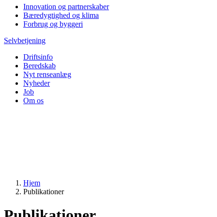
Innovation og partnerskaber
Bæredygtighed og klima
Forbrug og byggeri
Selvbetjening
Driftsinfo
Beredskab
Nyt renseanlæg
Nyheder
Job
Om os
Hjem
Publikationer
Publikationer