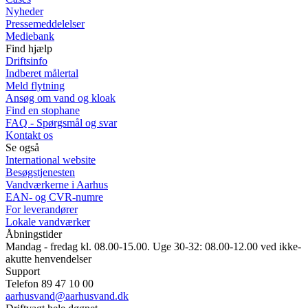
Nyheder
Pressemeddelelser
Mediebank
Find hjælp
Driftsinfo
Indberet målertal
Meld flytning
Ansøg om vand og kloak
Find en stophane
FAQ - Spørgsmål og svar
Kontakt os
Se også
International website
Besøgstjenesten
Vandværkerne i Aarhus
EAN- og CVR-numre
For leverandører
Lokale vandværker
Åbningstider
Mandag - fredag kl. 08.00-15.00. Uge 30-32: 08.00-12.00 ved ikke-
akutte henvendelser
Support
Telefon 89 47 10 00
aarhusvand@aarhusvand.dk