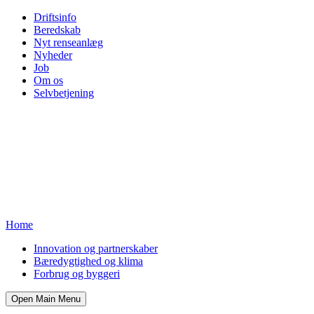
Driftsinfo
Beredskab
Nyt renseanlæg
Nyheder
Job
Om os
Selvbetjening
Home
Innovation og partnerskaber
Bæredygtighed og klima
Forbrug og byggeri
Open Main Menu