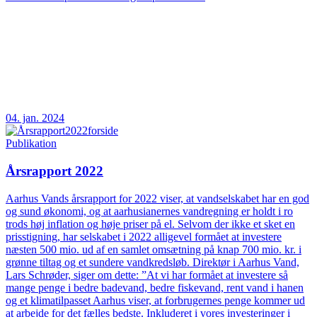
04. jan. 2024
Publikation
Årsrapport 2022
Aarhus Vands årsrapport for 2022 viser, at vandselskabet har en god
og sund økonomi, og at aarhusianernes vandregning er holdt i ro
trods høj inflation og høje priser på el. Selvom der ikke et sket en
prisstigning, har selskabet i 2022 alligevel formået at investere
næsten 500 mio. ud af en samlet omsætning på knap 700 mio. kr. i
grønne tiltag og et sundere vandkredsløb. Direktør i Aarhus Vand,
Lars Schrøder, siger om dette: ”At vi har formået at investere så
mange penge i bedre badevand, bedre fiskevand, rent vand i hanen
og et klimatilpasset Aarhus viser, at forbrugernes penge kommer ud
at arbejde for det fælles bedste. Inkluderet i vores investeringer i