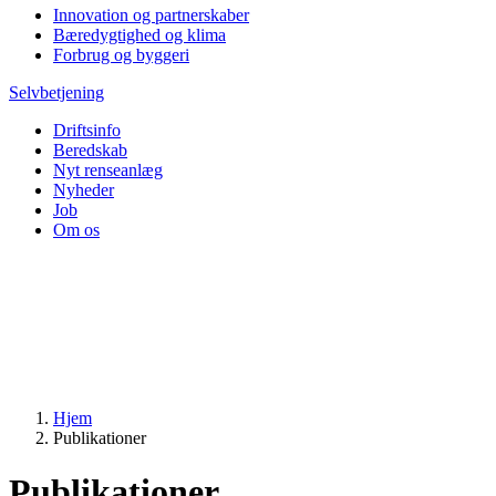
Innovation og partnerskaber
Bæredygtighed og klima
Forbrug og byggeri
Selvbetjening
Driftsinfo
Beredskab
Nyt renseanlæg
Nyheder
Job
Om os
Hjem
Publikationer
Publikationer