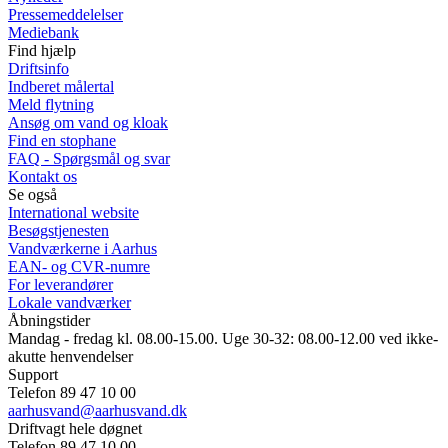
Pressemeddelelser
Mediebank
Find hjælp
Driftsinfo
Indberet målertal
Meld flytning
Ansøg om vand og kloak
Find en stophane
FAQ - Spørgsmål og svar
Kontakt os
Se også
International website
Besøgstjenesten
Vandværkerne i Aarhus
EAN- og CVR-numre
For leverandører
Lokale vandværker
Åbningstider
Mandag - fredag kl. 08.00-15.00. Uge 30-32: 08.00-12.00 ved ikke-
akutte henvendelser
Support
Telefon 89 47 10 00
aarhusvand@aarhusvand.dk
Driftvagt hele døgnet
Telefon 89 47 10 00