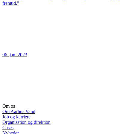
fremtid.”
06. jan. 2023
Om os
Om Aarhus Vand
Job og karriere
Organisation og direktion
Cases
Nyheder