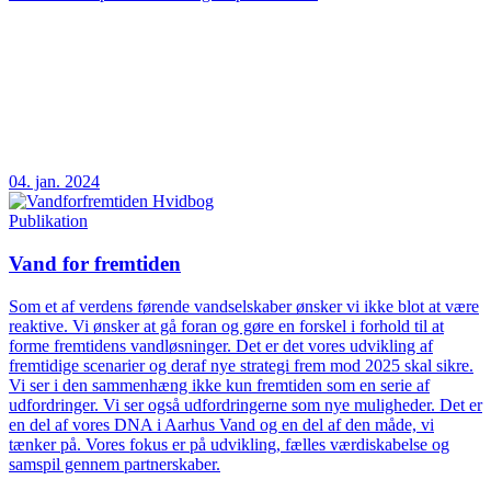
04. jan. 2024
Publikation
Vand for fremtiden
Som et af verdens førende vandselskaber ønsker vi ikke blot at være
reaktive. Vi ønsker at gå foran og gøre en forskel i forhold til at
forme fremtidens vandløsninger. Det er det vores udvikling af
fremtidige scenarier og deraf nye strategi frem mod 2025 skal sikre.
Vi ser i den sammenhæng ikke kun fremtiden som en serie af
udfordringer. Vi ser også udfordringerne som nye muligheder. Det er
en del af vores DNA i Aarhus Vand og en del af den måde, vi
tænker på. Vores fokus er på udvikling, fælles værdiskabelse og
samspil gennem partnerskaber.