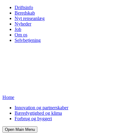
Driftsinfo
Beredskab
Nyt renseanlæg
Nyheder
Job
Om os
Selvbetjening
Home
Innovation og partnerskaber
Bæredygtighed og klima
Forbrug og byggeri
Open Main Menu