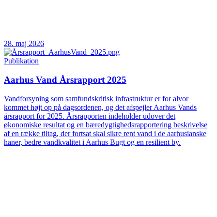
28. maj 2026
Publikation
Aarhus Vand Årsrapport 2025
Vandforsyning som samfundskritisk infrastruktur er for alvor
kommet højt op på dagsordenen, og det afspejler Aarhus Vands
årsrapport for 2025. Årsrapporten indeholder udover det
økonomiske resultat og en bæredygtighedsrapportering beskrivelse
af en række tiltag, der fortsat skal sikre rent vand i de aarhusianske
haner, bedre vandkvalitet i Aarhus Bugt og en resilient by.