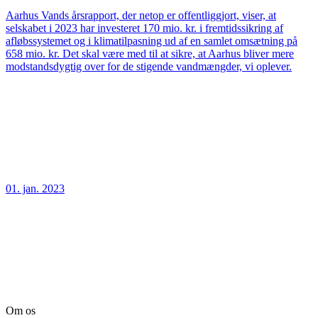
Aarhus Vands årsrapport, der netop er offentliggjort, viser, at
selskabet i 2023 har investeret 170 mio. kr. i fremtidssikring af
afløbssystemet og i klimatilpasning ud af en samlet omsætning på
658 mio. kr. Det skal være med til at sikre, at Aarhus bliver mere
modstandsdygtig over for de stigende vandmængder, vi oplever.
01. jan. 2023
Om os