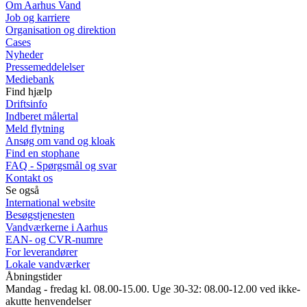
Om Aarhus Vand
Job og karriere
Organisation og direktion
Cases
Nyheder
Pressemeddelelser
Mediebank
Find hjælp
Driftsinfo
Indberet målertal
Meld flytning
Ansøg om vand og kloak
Find en stophane
FAQ - Spørgsmål og svar
Kontakt os
Se også
International website
Besøgstjenesten
Vandværkerne i Aarhus
EAN- og CVR-numre
For leverandører
Lokale vandværker
Åbningstider
Mandag - fredag kl. 08.00-15.00. Uge 30-32: 08.00-12.00 ved ikke-
akutte henvendelser