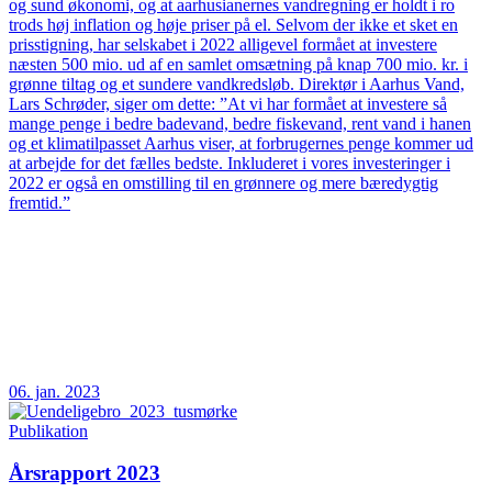
og sund økonomi, og at aarhusianernes vandregning er holdt i ro
trods høj inflation og høje priser på el. Selvom der ikke et sket en
prisstigning, har selskabet i 2022 alligevel formået at investere
næsten 500 mio. ud af en samlet omsætning på knap 700 mio. kr. i
grønne tiltag og et sundere vandkredsløb. Direktør i Aarhus Vand,
Lars Schrøder, siger om dette: ”At vi har formået at investere så
mange penge i bedre badevand, bedre fiskevand, rent vand i hanen
og et klimatilpasset Aarhus viser, at forbrugernes penge kommer ud
at arbejde for det fælles bedste. Inkluderet i vores investeringer i
2022 er også en omstilling til en grønnere og mere bæredygtig
fremtid.”
06. jan. 2023
Publikation
Årsrapport 2023