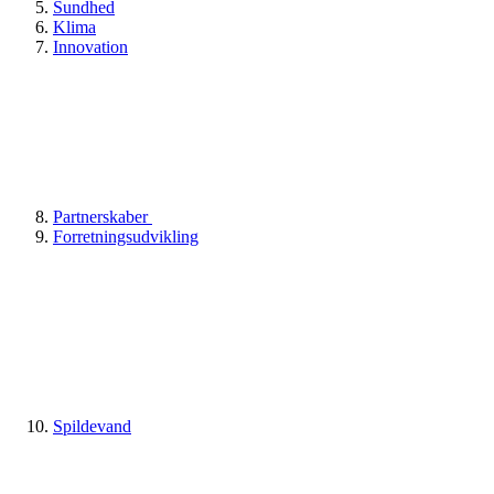
Sundhed
Klima
Innovation
Partnerskaber
Forretningsudvikling
Spildevand