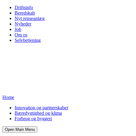
Driftsinfo
Beredskab
Nyt renseanlæg
Nyheder
Job
Om os
Selvbetjening
Home
Innovation og partnerskaber
Bæredygtighed og klima
Forbrug og byggeri
Open Main Menu