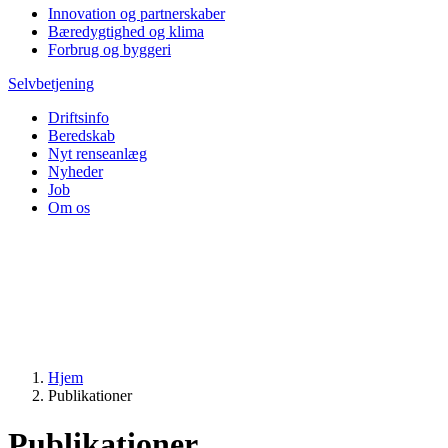
Innovation og partnerskaber
Bæredygtighed og klima
Forbrug og byggeri
Selvbetjening
Driftsinfo
Beredskab
Nyt renseanlæg
Nyheder
Job
Om os
Hjem
Publikationer
Publikationer