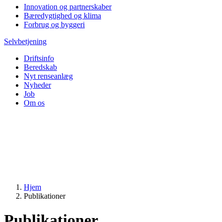
Innovation og partnerskaber
Bæredygtighed og klima
Forbrug og byggeri
Selvbetjening
Driftsinfo
Beredskab
Nyt renseanlæg
Nyheder
Job
Om os
Hjem
Publikationer
Publikationer