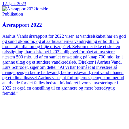
12. jan. 2023
Publikation
Årsrapport 2022
Aarhus Vands årsrapport for 2022 viser, at vandselskabet har en god
og sund økonomi, og at aarhusianernes vandregning er holdt i ro
trods høj inflation og høje priser på el. Selvom der ikke et sket en
prisstigning, har selskabet i 2022 alligevel formået at investere
næsten 500 mio. ud af en samlet omsætning på knap 700 mio. kr. i
grønne tiltag og et sundere vandkredsløb. Direktør i Aarhus Vand,
Lars Schrøder, siger om dette: ”At vi har formået at investere så
mange penge i bedre badevand, bedre fiskevand, rent vand i hanen
og et klimatilpasset Aarhus viser, at forbrugernes penge kommer ud
at arbejde for det fælles bedste. Inkluderet i vores investeringer i
2022 er også en omstilling til en grønnere og mere bæredygtig
fremtid.”