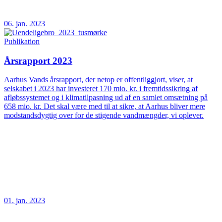
06. jan. 2023
Publikation
Årsrapport 2023
Aarhus Vands årsrapport, der netop er offentliggjort, viser, at
selskabet i 2023 har investeret 170 mio. kr. i fremtidssikring af
afløbssystemet og i klimatilpasning ud af en samlet omsætning på
658 mio. kr. Det skal være med til at sikre, at Aarhus bliver mere
modstandsdygtig over for de stigende vandmængder, vi oplever.
01. jan. 2023