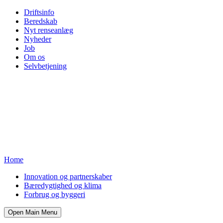
Driftsinfo
Beredskab
Nyt renseanlæg
Nyheder
Job
Om os
Selvbetjening
Home
Innovation og partnerskaber
Bæredygtighed og klima
Forbrug og byggeri
Open Main Menu