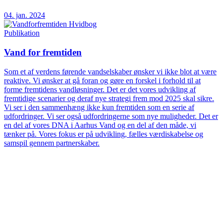
04. jan. 2024
Publikation
Vand for fremtiden
Som et af verdens førende vandselskaber ønsker vi ikke blot at være
reaktive. Vi ønsker at gå foran og gøre en forskel i forhold til at
forme fremtidens vandløsninger. Det er det vores udvikling af
fremtidige scenarier og deraf nye strategi frem mod 2025 skal sikre.
Vi ser i den sammenhæng ikke kun fremtiden som en serie af
udfordringer. Vi ser også udfordringerne som nye muligheder. Det er
en del af vores DNA i Aarhus Vand og en del af den måde, vi
tænker på. Vores fokus er på udvikling, fælles værdiskabelse og
samspil gennem partnerskaber.