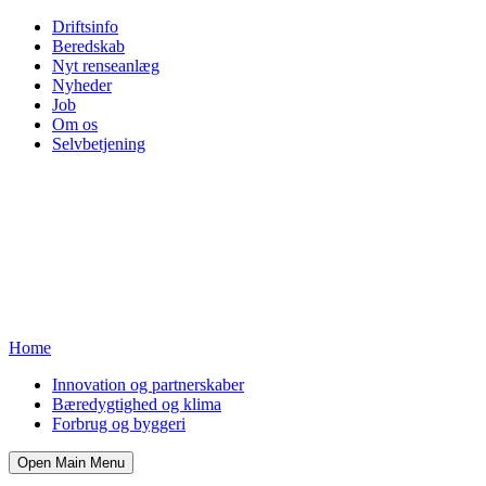
Driftsinfo
Beredskab
Nyt renseanlæg
Nyheder
Job
Om os
Selvbetjening
Home
Innovation og partnerskaber
Bæredygtighed og klima
Forbrug og byggeri
Open Main Menu