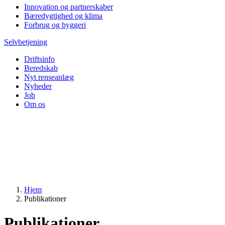
Innovation og partnerskaber
Bæredygtighed og klima
Forbrug og byggeri
Selvbetjening
Driftsinfo
Beredskab
Nyt renseanlæg
Nyheder
Job
Om os
Hjem
Publikationer
Publikationer