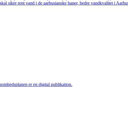
skal sikre rent vand i de aarhusianske haner, bedre vandkvalitet i Aarhus
ksomhedsplanen er en digital publikation.