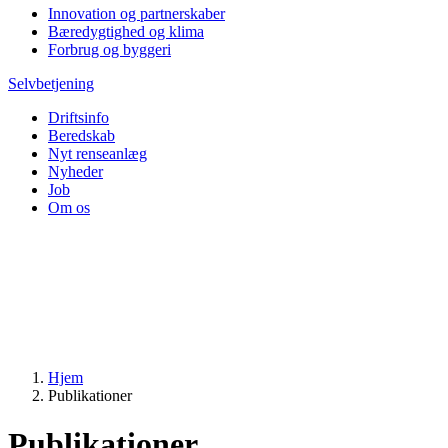
Innovation og partnerskaber
Bæredygtighed og klima
Forbrug og byggeri
Selvbetjening
Driftsinfo
Beredskab
Nyt renseanlæg
Nyheder
Job
Om os
Hjem
Publikationer
Publikationer