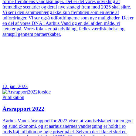
forme fremtidens vandløsninger. Det er det vores udvikling af
fremtidige scenarier og deraf nye strategi frem mod 2025 skal sikre.
Vi ser i den sammenhæng ikke kun fremtiden som en serie af
udfordringer. Vi ser også udfordringerne som nye muligheder. Det er
en del af vores DNA i Aarhus Vand og en del af den måde, vi
tænker på. Vores fokus er på udvikling, fælles værdiskabelse og
samspil gennem partnerskaber.
12. jan. 2023
Publikation
Årsrapport 2022
Aarhus Vands årsrapport for 2022 viser, at vandselskabet har en god
og sund økonomi, og at aarhusianernes vandregning er holdt i ro
trods høj inflation og høje priser på el. Selvom der ikke et sket en