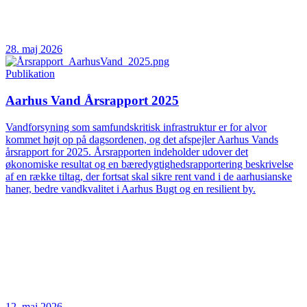
28. maj 2026
Publikation
Aarhus Vand Årsrapport 2025
Vandforsyning som samfundskritisk infrastruktur er for alvor
kommet højt op på dagsordenen, og det afspejler Aarhus Vands
årsrapport for 2025. Årsrapporten indeholder udover det
økonomiske resultat og en bæredygtighedsrapportering beskrivelse
af en række tiltag, der fortsat skal sikre rent vand i de aarhusianske
haner, bedre vandkvalitet i Aarhus Bugt og en resilient by.
12. maj 2026