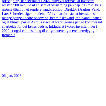
prisstigning, har selskabet i 2022 alligevel formået at investere
næsten 500 mio. ud af en samlet omsætning på knap 700 mio. kr. i
grønne tiltag og et sundere vandkredsløb. Direktør i Aarhus Vand,
Lars Schrøder, siger om dette: ”At vi har formået at investere så
mange penge i bedre badevand, bedre fiskevand, rent vand i hanen
og et klimatilpasset Aarhus viser, at forbrugernes penge kommer ud
at arbejde for det fælles bedste. Inkluderet i vores investeringer i
2022 er også en omstilling til en grønnere og mere bæredygtig
fremtid.”
06. jan. 2023