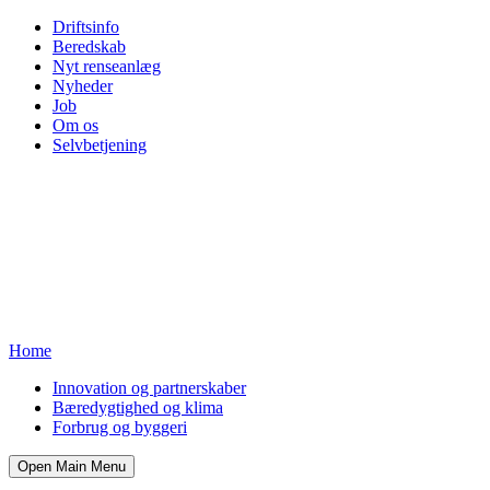
Driftsinfo
Beredskab
Nyt renseanlæg
Nyheder
Job
Om os
Selvbetjening
Home
Innovation og partnerskaber
Bæredygtighed og klima
Forbrug og byggeri
Open Main Menu