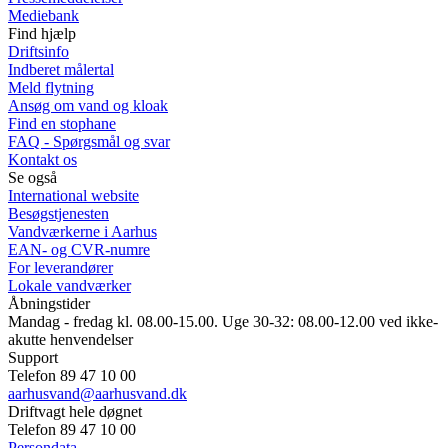
Mediebank
Find hjælp
Driftsinfo
Indberet målertal
Meld flytning
Ansøg om vand og kloak
Find en stophane
FAQ - Spørgsmål og svar
Kontakt os
Se også
International website
Besøgstjenesten
Vandværkerne i Aarhus
EAN- og CVR-numre
For leverandører
Lokale vandværker
Åbningstider
Mandag - fredag kl. 08.00-15.00. Uge 30-32: 08.00-12.00 ved ikke-
akutte henvendelser
Support
Telefon 89 47 10 00
aarhusvand@aarhusvand.dk
Driftvagt hele døgnet
Telefon 89 47 10 00
Persondata