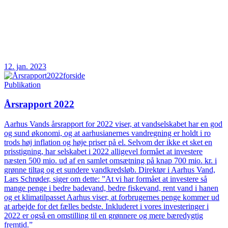
12. jan. 2023
Publikation
Årsrapport 2022
Aarhus Vands årsrapport for 2022 viser, at vandselskabet har en god
og sund økonomi, og at aarhusianernes vandregning er holdt i ro
trods høj inflation og høje priser på el. Selvom der ikke et sket en
prisstigning, har selskabet i 2022 alligevel formået at investere
næsten 500 mio. ud af en samlet omsætning på knap 700 mio. kr. i
grønne tiltag og et sundere vandkredsløb. Direktør i Aarhus Vand,
Lars Schrøder, siger om dette: ”At vi har formået at investere så
mange penge i bedre badevand, bedre fiskevand, rent vand i hanen
og et klimatilpasset Aarhus viser, at forbrugernes penge kommer ud
at arbejde for det fælles bedste. Inkluderet i vores investeringer i
2022 er også en omstilling til en grønnere og mere bæredygtig
fremtid.”