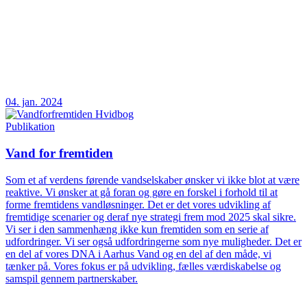
04. jan. 2024
Publikation
Vand for fremtiden
Som et af verdens førende vandselskaber ønsker vi ikke blot at være
reaktive. Vi ønsker at gå foran og gøre en forskel i forhold til at
forme fremtidens vandløsninger. Det er det vores udvikling af
fremtidige scenarier og deraf nye strategi frem mod 2025 skal sikre.
Vi ser i den sammenhæng ikke kun fremtiden som en serie af
udfordringer. Vi ser også udfordringerne som nye muligheder. Det er
en del af vores DNA i Aarhus Vand og en del af den måde, vi
tænker på. Vores fokus er på udvikling, fælles værdiskabelse og
samspil gennem partnerskaber.