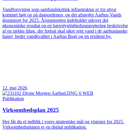
Vandforsyning som samfundskritisk infrastruktur er for alvor
kommet højt op på dagsordenen, og det afspejler Aarhus Vands
årsrapport for 2025. Årsrapporten indeholder udover det
økonomiske resultat og en bæredygtighedsrapportering beskrivelse
af en række tiltag, der fortsat skal sikre rent vand i de aarhusianske
haner, bedre vandkvalitet i Aarhus Bugt og en resilient by.
12. maj 2026
Publikation
Virksomhedsplan 2025
Her får du et indblik i vores strategiske mål og visioner for 2025.
Virksomhedsplanen er en digital publikation.