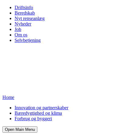
Driftsinfo
Beredskab
Nyt renseanlæg
Nyheder
Job
Om os
Selvbetjening
Home
Innovation og partnerskaber
Bæredygtighed og klima
Forbrug og byggeri
Open Main Menu