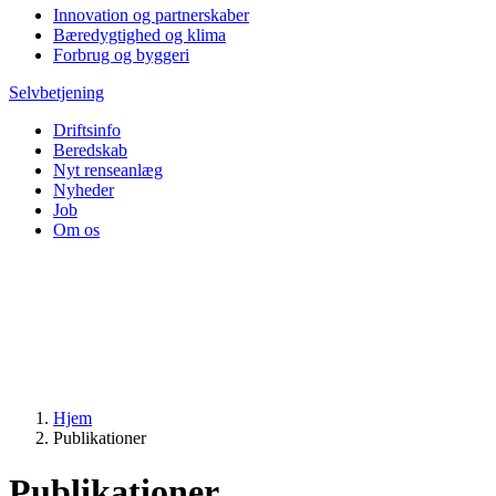
Innovation og partnerskaber
Bæredygtighed og klima
Forbrug og byggeri
Selvbetjening
Driftsinfo
Beredskab
Nyt renseanlæg
Nyheder
Job
Om os
Hjem
Publikationer
Publikationer