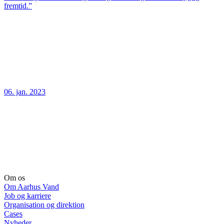
fremtid.”
06. jan. 2023
Om os
Om Aarhus Vand
Job og karriere
Organisation og direktion
Cases
Nyheder