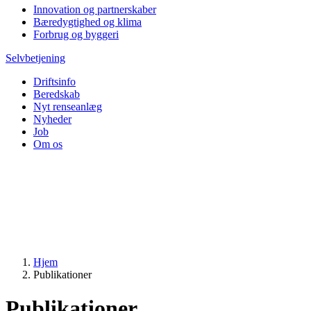
Innovation og partnerskaber
Bæredygtighed og klima
Forbrug og byggeri
Selvbetjening
Driftsinfo
Beredskab
Nyt renseanlæg
Nyheder
Job
Om os
Hjem
Publikationer
Publikationer