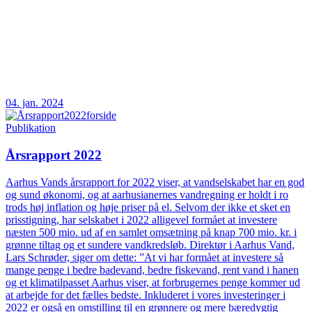
04. jan. 2024
Publikation
Årsrapport 2022
Aarhus Vands årsrapport for 2022 viser, at vandselskabet har en god
og sund økonomi, og at aarhusianernes vandregning er holdt i ro
trods høj inflation og høje priser på el. Selvom der ikke et sket en
prisstigning, har selskabet i 2022 alligevel formået at investere
næsten 500 mio. ud af en samlet omsætning på knap 700 mio. kr. i
grønne tiltag og et sundere vandkredsløb. Direktør i Aarhus Vand,
Lars Schrøder, siger om dette: ”At vi har formået at investere så
mange penge i bedre badevand, bedre fiskevand, rent vand i hanen
og et klimatilpasset Aarhus viser, at forbrugernes penge kommer ud
at arbejde for det fælles bedste. Inkluderet i vores investeringer i
2022 er også en omstilling til en grønnere og mere bæredygtig