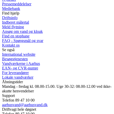
Pressemeddelelser
Mediebank
Find hjælp
Driftsinfo
Indberet målertal
Meld flytning
Ansøg om vand og kloak
Find en stophane
FAQ - Spørgsmål og svar
Kontakt os
Se også
International website
Besøgstjenesten
Vandværkerne i Aarhus
EAN- og CVR-numre
For leverandører
Lokale vandværker
Åbningstider
Mandag - fredag kl. 08.00-15.00. Uge 30-32: 08.00-12.00 ved ikke-
akutte henvendelser
Support
Telefon 89 47 10 00
aarhusvand@aarhusvand.dk
Driftvagt hele døgnet
Telefon 89 47 10 00