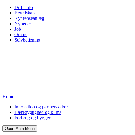
Driftsinfo
Beredskab
Nyt renseanlæg
Nyheder
Job
Om os
Selvbetjening
Home
Innovation og partnerskaber
Bæredygtighed og klima
Forbrug og byggeri
Open Main Menu