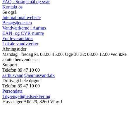
FAQ - Spørgsmål og svar
Kontakt os
Se også
International website
Besøgstjenesten
Vandværkerne i Aarhus
EAN- og CVR-numre
For leverandører
Lokale vandværker
Åbningstider
Mandag - fredag kl. 08.00-15.00. Uge 30-32: 08.00-12.00 ved ikke-
akutte henvendelser
Support
Telefon 89 47 10 00
aarhusvand@aarhusvand.dk
Driftvagt hele døgnet
Telefon 89 47 10 00
Persondata
Tilgængelighedserklæring
Hasselager Allé 29, 8260 Viby J