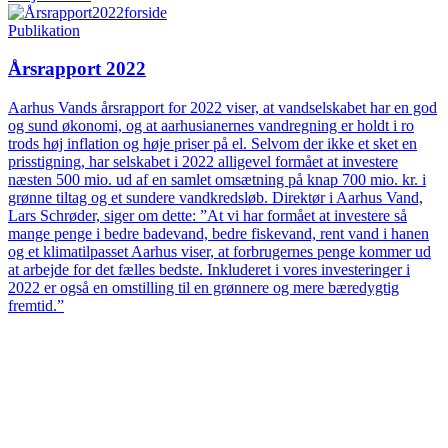
Publikation
Årsrapport 2022
Aarhus Vands årsrapport for 2022 viser, at vandselskabet har en god
og sund økonomi, og at aarhusianernes vandregning er holdt i ro
trods høj inflation og høje priser på el. Selvom der ikke et sket en
prisstigning, har selskabet i 2022 alligevel formået at investere
næsten 500 mio. ud af en samlet omsætning på knap 700 mio. kr. i
grønne tiltag og et sundere vandkredsløb. Direktør i Aarhus Vand,
Lars Schrøder, siger om dette: ”At vi har formået at investere så
mange penge i bedre badevand, bedre fiskevand, rent vand i hanen
og et klimatilpasset Aarhus viser, at forbrugernes penge kommer ud
at arbejde for det fælles bedste. Inkluderet i vores investeringer i
2022 er også en omstilling til en grønnere og mere bæredygtig
fremtid.”