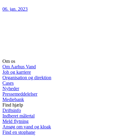
06. jan. 2023
Om os
Om Aarhus Vand
Job og karriere
Organisation og direktion
Cases
Nyheder
Pressemeddelelser
Mediebank
Find hjælp
Driftsinfo
Indberet målertal
Meld flytning
Ansøg om vand og kloak
Find en stophane