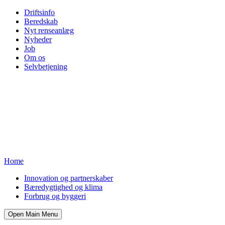
Driftsinfo
Beredskab
Nyt renseanlæg
Nyheder
Job
Om os
Selvbetjening
Home
Innovation og partnerskaber
Bæredygtighed og klima
Forbrug og byggeri
Open Main Menu