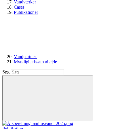
Vandværker
Cases
Publikationer
Vandpartner
Myndighedssamarbejde
Søg
Publikation