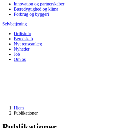
Innovation og partnerskaber
Bæredygtighed og klima
Forbrug og byggeri
Selvbetjening
Driftsinfo
Beredskab
Nyt renseanlæg
Nyheder
Job
Om os
Hjem
Publikationer
Publikationer