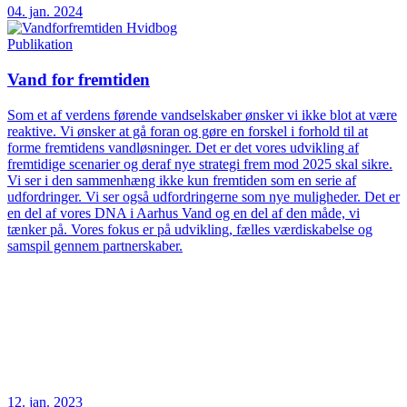
04. jan. 2024
Publikation
Vand for fremtiden
Som et af verdens førende vandselskaber ønsker vi ikke blot at være
reaktive. Vi ønsker at gå foran og gøre en forskel i forhold til at
forme fremtidens vandløsninger. Det er det vores udvikling af
fremtidige scenarier og deraf nye strategi frem mod 2025 skal sikre.
Vi ser i den sammenhæng ikke kun fremtiden som en serie af
udfordringer. Vi ser også udfordringerne som nye muligheder. Det er
en del af vores DNA i Aarhus Vand og en del af den måde, vi
tænker på. Vores fokus er på udvikling, fælles værdiskabelse og
samspil gennem partnerskaber.
12. jan. 2023