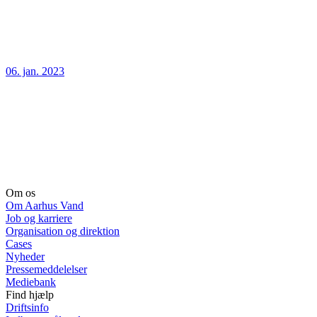
06. jan. 2023
Om os
Om Aarhus Vand
Job og karriere
Organisation og direktion
Cases
Nyheder
Pressemeddelelser
Mediebank
Find hjælp
Driftsinfo