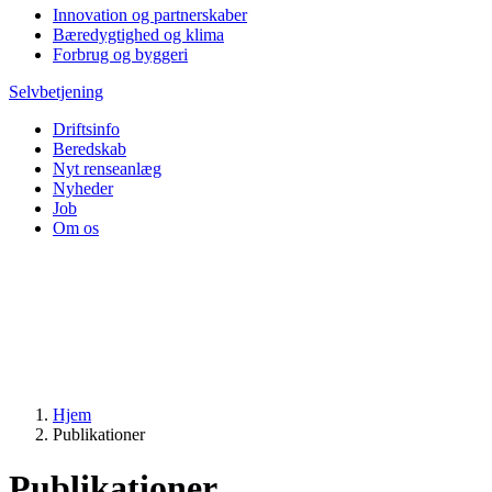
Innovation og partnerskaber
Bæredygtighed og klima
Forbrug og byggeri
Selvbetjening
Driftsinfo
Beredskab
Nyt renseanlæg
Nyheder
Job
Om os
Hjem
Publikationer
Publikationer