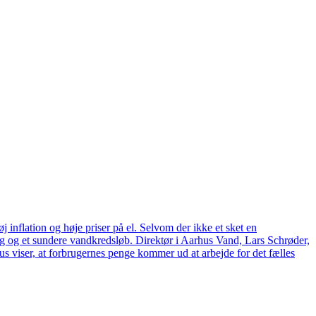
 inflation og høje priser på el. Selvom der ikke et sket en
tag og et sundere vandkredsløb. Direktør i Aarhus Vand, Lars Schrøder,
us viser, at forbrugernes penge kommer ud at arbejde for det fælles