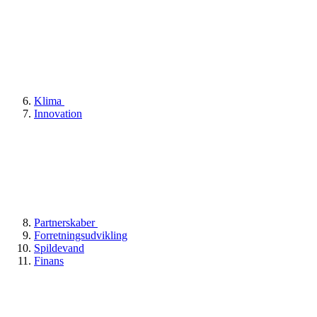
Klima
Innovation
Partnerskaber
Forretningsudvikling
Spildevand
Finans