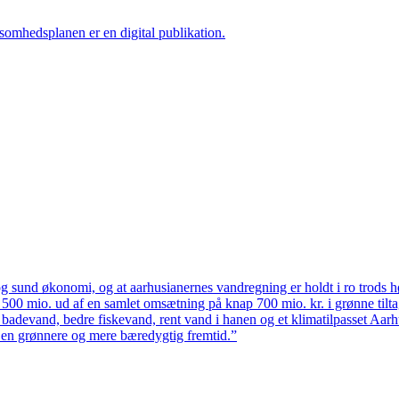
ksomhedsplanen er en digital publikation.
 sund økonomi, og at aarhusianernes vandregning er holdt i ro trods høj
ten 500 mio. ud af en samlet omsætning på knap 700 mio. kr. i grønne til
 badevand, bedre fiskevand, rent vand i hanen og et klimatilpasset Aarh
il en grønnere og mere bæredygtig fremtid.”