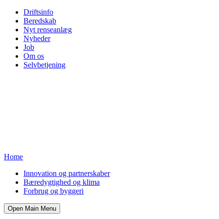
Driftsinfo
Beredskab
Nyt renseanlæg
Nyheder
Job
Om os
Selvbetjening
Home
Innovation og partnerskaber
Bæredygtighed og klima
Forbrug og byggeri
Open Main Menu