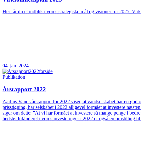
Her får du et indblik i vores strategiske mål og visioner for 2025. Vir
04. jan. 2024
Publikation
Årsrapport 2022
Aarhus Vands årsrapport for 2022 viser, at vandselskabet har en god og
prisstigning, har selskabet i 2022 alligevel formået at investere næs
siger om dette: ”At vi har formået at investere så mange penge i bedre
bedste. Inkluderet i vores investeringer i 2022 er også en omstilling t