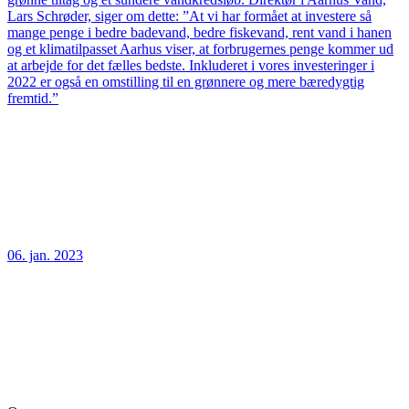
Lars Schrøder, siger om dette: ”At vi har formået at investere så
mange penge i bedre badevand, bedre fiskevand, rent vand i hanen
og et klimatilpasset Aarhus viser, at forbrugernes penge kommer ud
at arbejde for det fælles bedste. Inkluderet i vores investeringer i
2022 er også en omstilling til en grønnere og mere bæredygtig
fremtid.”
06. jan. 2023