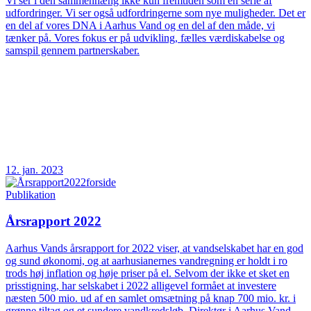
Vi ser i den sammenhæng ikke kun fremtiden som en serie af
udfordringer. Vi ser også udfordringerne som nye muligheder. Det er
en del af vores DNA i Aarhus Vand og en del af den måde, vi
tænker på. Vores fokus er på udvikling, fælles værdiskabelse og
samspil gennem partnerskaber.
12. jan. 2023
Publikation
Årsrapport 2022
Aarhus Vands årsrapport for 2022 viser, at vandselskabet har en god
og sund økonomi, og at aarhusianernes vandregning er holdt i ro
trods høj inflation og høje priser på el. Selvom der ikke et sket en
prisstigning, har selskabet i 2022 alligevel formået at investere
næsten 500 mio. ud af en samlet omsætning på knap 700 mio. kr. i
grønne tiltag og et sundere vandkredsløb. Direktør i Aarhus Vand,