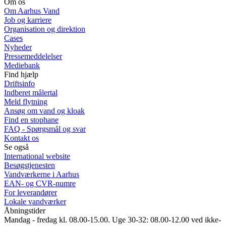
Om os
Om Aarhus Vand
Job og karriere
Organisation og direktion
Cases
Nyheder
Pressemeddelelser
Mediebank
Find hjælp
Driftsinfo
Indberet målertal
Meld flytning
Ansøg om vand og kloak
Find en stophane
FAQ - Spørgsmål og svar
Kontakt os
Se også
International website
Besøgstjenesten
Vandværkerne i Aarhus
EAN- og CVR-numre
For leverandører
Lokale vandværker
Åbningstider
Mandag - fredag kl. 08.00-15.00. Uge 30-32: 08.00-12.00 ved ikke-