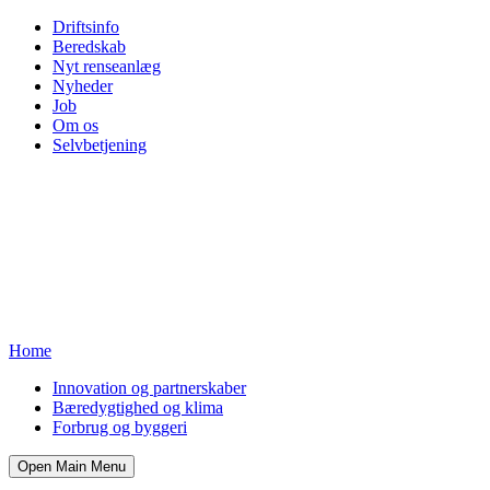
Driftsinfo
Beredskab
Nyt renseanlæg
Nyheder
Job
Om os
Selvbetjening
Home
Innovation og partnerskaber
Bæredygtighed og klima
Forbrug og byggeri
Open Main Menu