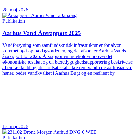
28. maj 2026
Publikation
Aarhus Vand Årsrapport 2025
Vandforsyning som samfundskritisk infrastruktur er for alvor
kommet højt op på dagsordenen, og det afspejler Aarhus Vands
årsrapport for 2025. Årsrapporten indeholder udover det
økonomiske resultat og en bæredygtighedsrapportering beskrivelse
af en række tiltag, der fortsat skal sikre rent vand i de aarhusianske
haner, bedre vandkvalitet i Aarhus Bugt og en resilient by.
12. maj 2026
Publikation