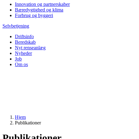
Innovation og partnerskaber
Bæredygtighed og klima
Forbrug og byggeri
Selvbetjening
Driftsinfo
Beredskab
Nyt renseanlæg
Nyheder
Job
Om os
Hjem
Publikationer
Publikationer