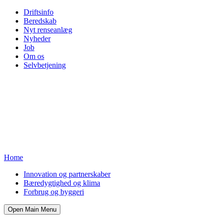
Driftsinfo
Beredskab
Nyt renseanlæg
Nyheder
Job
Om os
Selvbetjening
Home
Innovation og partnerskaber
Bæredygtighed og klima
Forbrug og byggeri
Open Main Menu