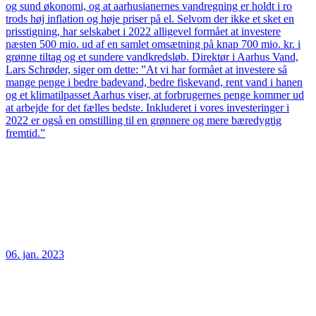
og sund økonomi, og at aarhusianernes vandregning er holdt i ro
trods høj inflation og høje priser på el. Selvom der ikke et sket en
prisstigning, har selskabet i 2022 alligevel formået at investere
næsten 500 mio. ud af en samlet omsætning på knap 700 mio. kr. i
grønne tiltag og et sundere vandkredsløb. Direktør i Aarhus Vand,
Lars Schrøder, siger om dette: ”At vi har formået at investere så
mange penge i bedre badevand, bedre fiskevand, rent vand i hanen
og et klimatilpasset Aarhus viser, at forbrugernes penge kommer ud
at arbejde for det fælles bedste. Inkluderet i vores investeringer i
2022 er også en omstilling til en grønnere og mere bæredygtig
fremtid.”
06. jan. 2023