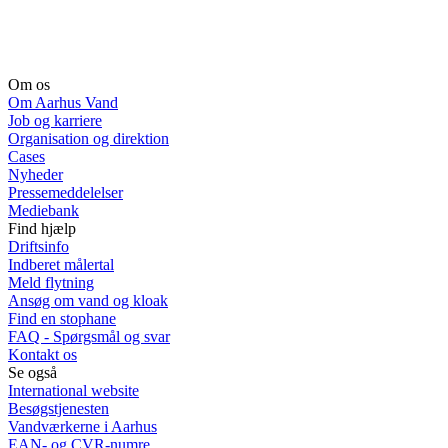
Om os
Om Aarhus Vand
Job og karriere
Organisation og direktion
Cases
Nyheder
Pressemeddelelser
Mediebank
Find hjælp
Driftsinfo
Indberet målertal
Meld flytning
Ansøg om vand og kloak
Find en stophane
FAQ - Spørgsmål og svar
Kontakt os
Se også
International website
Besøgstjenesten
Vandværkerne i Aarhus
EAN- og CVR-numre