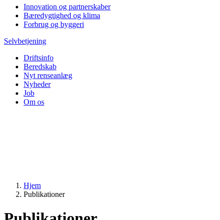
Innovation og partnerskaber
Bæredygtighed og klima
Forbrug og byggeri
Selvbetjening
Driftsinfo
Beredskab
Nyt renseanlæg
Nyheder
Job
Om os
Hjem
Publikationer
Publikationer