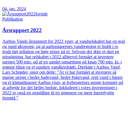
04. jan. 2024
Publikation
Årsrapport 2022
Aarhus Vands årsrapport for 2022 viser, at vandselskabet har en god
og sund økonomi, og at aarhusianernes vandregning er holdt i ro
trods høj inflation og høje priser på el. Selvom der ikke et sket en
prisstigning, har selskabet i 2022 alligevel formået at investere
næsten 500 mio. ud af en samlet omsætning på knap 700 mio. kr. i
grønne tiltag og et sundere vandkredsløb. Direktør i Aarhus Vand,
Lars Schrøder, siger om dette: ”At vi har formået at investere så
mange penge i bedre badevand, bedre fiskevand, rent vand i hanen
og et klimatilpasset Aarhus viser, at forbrugernes penge kommer ud
at arbejde for det fælles bedste. Inkluderet i vores investeringer i
2022 er også en omstilling til en grønnere og mere bæredygtig
fremtid.”