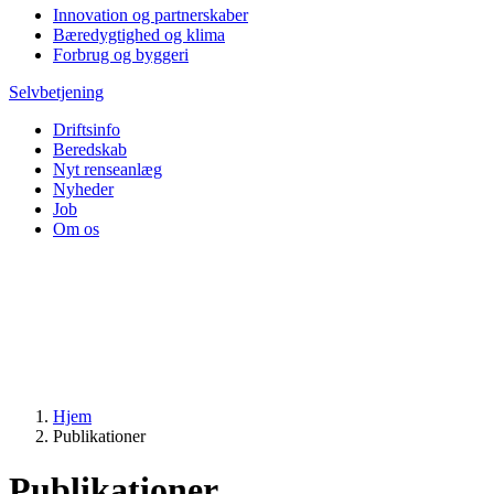
Innovation og partnerskaber
Bæredygtighed og klima
Forbrug og byggeri
Selvbetjening
Driftsinfo
Beredskab
Nyt renseanlæg
Nyheder
Job
Om os
Hjem
Publikationer
Publikationer