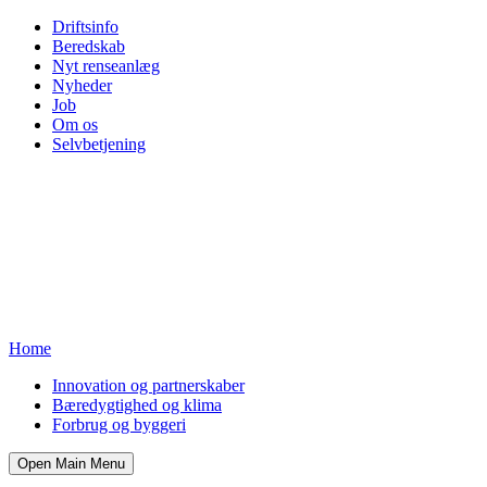
Driftsinfo
Beredskab
Nyt renseanlæg
Nyheder
Job
Om os
Selvbetjening
Home
Innovation og partnerskaber
Bæredygtighed og klima
Forbrug og byggeri
Open Main Menu