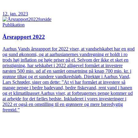
12. jan. 2023
Publikation
Årsrapport 2022
Aarhus Vands årsrapport for 2022 viser, at vandselskabet har en god
og sund økonomi, og at aarhusianernes vandregning er holdt i ro
trods høj inflation og høje priser på el. Selvom der ikke et sket en
prisstigning, har selskabet i 2022 alligevel formået at investere
næsten 500 mio. ud af en samlet omsætning på knap 700 mio. kr. i
grønne tiltag og et sundere vandkredsløb. Direktør i Aarhus Vand,
Lars Schrøder, siger om dette: ”At vi har formået at investere så
mange penge i bedre badevand, bedre fiskevand, rent vand i hanen
og et klimatilpasset Aarhus viser, at forbrugernes penge kommer ud
at arbejde for det fælles bedste. Inkluderet i vores investeringer i
2022 er også en omstilling til en grønnere og mere bæredygtig
fremtid.”