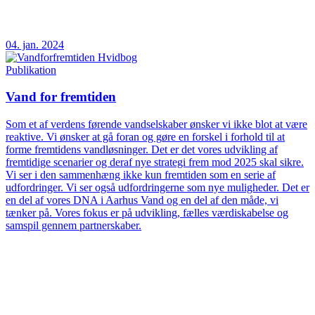
04. jan. 2024
Publikation
Vand for fremtiden
Som et af verdens førende vandselskaber ønsker vi ikke blot at være
reaktive. Vi ønsker at gå foran og gøre en forskel i forhold til at
forme fremtidens vandløsninger. Det er det vores udvikling af
fremtidige scenarier og deraf nye strategi frem mod 2025 skal sikre.
Vi ser i den sammenhæng ikke kun fremtiden som en serie af
udfordringer. Vi ser også udfordringerne som nye muligheder. Det er
en del af vores DNA i Aarhus Vand og en del af den måde, vi
tænker på. Vores fokus er på udvikling, fælles værdiskabelse og
samspil gennem partnerskaber.