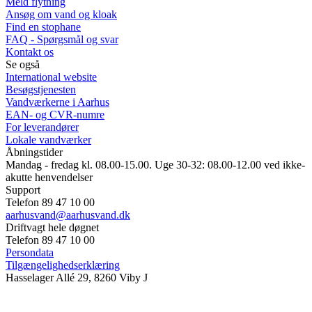
Meld flytning
Ansøg om vand og kloak
Find en stophane
FAQ - Spørgsmål og svar
Kontakt os
Se også
International website
Besøgstjenesten
Vandværkerne i Aarhus
EAN- og CVR-numre
For leverandører
Lokale vandværker
Åbningstider
Mandag - fredag kl. 08.00-15.00. Uge 30-32: 08.00-12.00 ved ikke-
akutte henvendelser
Support
Telefon 89 47 10 00
aarhusvand@aarhusvand.dk
Driftvagt hele døgnet
Telefon 89 47 10 00
Persondata
Tilgængelighedserklæring
Hasselager Allé 29, 8260 Viby J