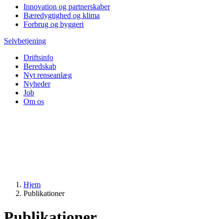
Innovation og partnerskaber
Bæredygtighed og klima
Forbrug og byggeri
Selvbetjening
Driftsinfo
Beredskab
Nyt renseanlæg
Nyheder
Job
Om os
Hjem
Publikationer
Publikationer