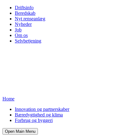
Driftsinfo
Beredskab
Nyt renseanlæg
Nyheder
Job
Om os
Selvbetjening
Home
Innovation og partnerskaber
Bæredygtighed og klima
Forbrug og byggeri
Open Main Menu