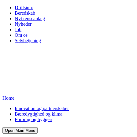
Driftsinfo
Beredskab
Nyt renseanlæg
Nyheder
Job
Om os
Selvbetjening
Home
Innovation og partnerskaber
Bæredygtighed og klima
Forbrug og byggeri
Open Main Menu