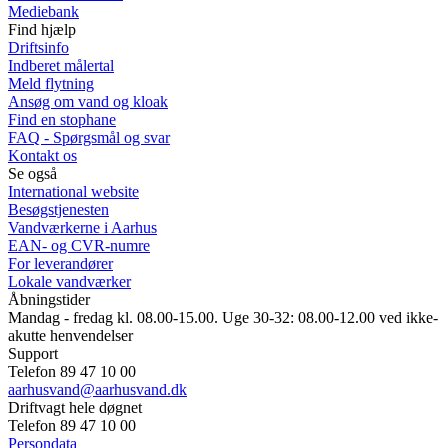
Mediebank
Find hjælp
Driftsinfo
Indberet målertal
Meld flytning
Ansøg om vand og kloak
Find en stophane
FAQ - Spørgsmål og svar
Kontakt os
Se også
International website
Besøgstjenesten
Vandværkerne i Aarhus
EAN- og CVR-numre
For leverandører
Lokale vandværker
Åbningstider
Mandag - fredag kl. 08.00-15.00. Uge 30-32: 08.00-12.00 ved ikke-
akutte henvendelser
Support
Telefon 89 47 10 00
aarhusvand@aarhusvand.dk
Driftvagt hele døgnet
Telefon 89 47 10 00
Persondata