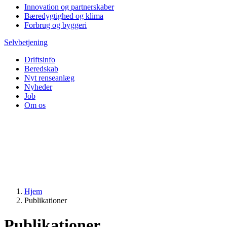
Innovation og partnerskaber
Bæredygtighed og klima
Forbrug og byggeri
Selvbetjening
Driftsinfo
Beredskab
Nyt renseanlæg
Nyheder
Job
Om os
Hjem
Publikationer
Publikationer