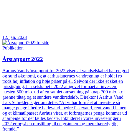
12. jan. 2023
Publikation
Årsrapport 2022
Aarhus Vands årsrapport for 2022 viser, at vandselskabet har en god
og sund økonomi, og at aarhusianernes vandregning er holdt i ro
trods høj inflation og høje priser på el. Selvom der ikke et sket en
prisstigning, har selskabet i 2022 alligevel formået at investere
næsten 500 mio. ud af en samlet omsætning på knap 700 mio. kr. i
grønne tiltag og et sundere vandkredsløb. Direktør i Aarhus Vand,
Lars Schrøder, siger om dette: ”At vi har formået at investere så
mange penge i bedre badevand, bedre fiskevand, rent vand i hanen
og et klimatilpasset Aarhus viser, at forbrugernes penge kommer ud
at arbejde for det fælles bedste. Inkluderet i vores investeringer i
2022 er også en omstilling til en grønnere og mere bæredygtig
fremtid.”