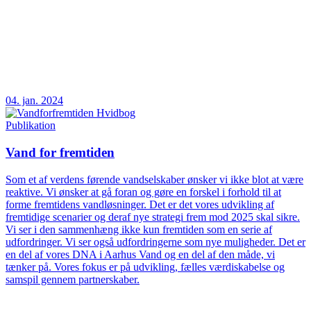
04. jan. 2024
Publikation
Vand for fremtiden
Som et af verdens førende vandselskaber ønsker vi ikke blot at være
reaktive. Vi ønsker at gå foran og gøre en forskel i forhold til at
forme fremtidens vandløsninger. Det er det vores udvikling af
fremtidige scenarier og deraf nye strategi frem mod 2025 skal sikre.
Vi ser i den sammenhæng ikke kun fremtiden som en serie af
udfordringer. Vi ser også udfordringerne som nye muligheder. Det er
en del af vores DNA i Aarhus Vand og en del af den måde, vi
tænker på. Vores fokus er på udvikling, fælles værdiskabelse og
samspil gennem partnerskaber.