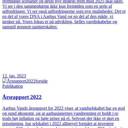
fremtidige scenarier og deraf nye strategi frem mod 2025 skal sikre.
Vi ser i den sammenhæng ikke kun fremtiden som en serie af
udfordringer. Vi ser også udfordringerne som nye muligheder. Det er
en del af vores DNA i Aarhus Vand og en del af den måde, vi
tænker på. Vores fokus er på udvikling, fælles værdiskabelse og
samspil gennem partnerskaber.
12. jan. 2023
Publikation
Årsrapport 2022
Aarhus Vands årsrapport for 2022 viser, at vandselskabet har en god
og sund økonomi, og at aarhusianernes vandregning er holdt i ro
trods høj inflation og høje priser på el. Selvom der ikke et sket en
prisstigning, har selskabet i 2022 alligevel formået at investere