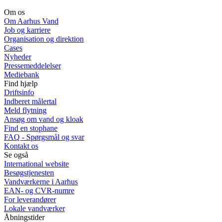
Om os
Om Aarhus Vand
Job og karriere
Organisation og direktion
Cases
Nyheder
Pressemeddelelser
Mediebank
Find hjælp
Driftsinfo
Indberet målertal
Meld flytning
Ansøg om vand og kloak
Find en stophane
FAQ - Spørgsmål og svar
Kontakt os
Se også
International website
Besøgstjenesten
Vandværkerne i Aarhus
EAN- og CVR-numre
For leverandører
Lokale vandværker
Åbningstider