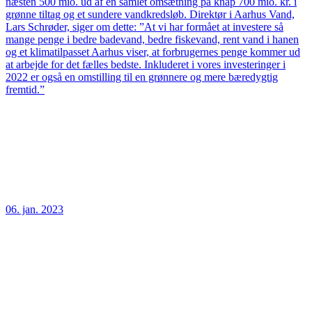
næsten 500 mio. ud af en samlet omsætning på knap 700 mio. kr. i
grønne tiltag og et sundere vandkredsløb. Direktør i Aarhus Vand,
Lars Schrøder, siger om dette: ”At vi har formået at investere så
mange penge i bedre badevand, bedre fiskevand, rent vand i hanen
og et klimatilpasset Aarhus viser, at forbrugernes penge kommer ud
at arbejde for det fælles bedste. Inkluderet i vores investeringer i
2022 er også en omstilling til en grønnere og mere bæredygtig
fremtid.”
06. jan. 2023