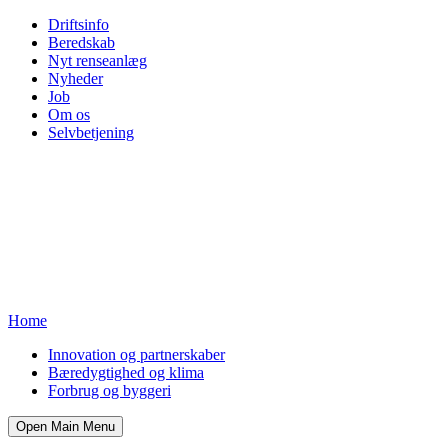
Driftsinfo
Beredskab
Nyt renseanlæg
Nyheder
Job
Om os
Selvbetjening
Home
Innovation og partnerskaber
Bæredygtighed og klima
Forbrug og byggeri
Open Main Menu