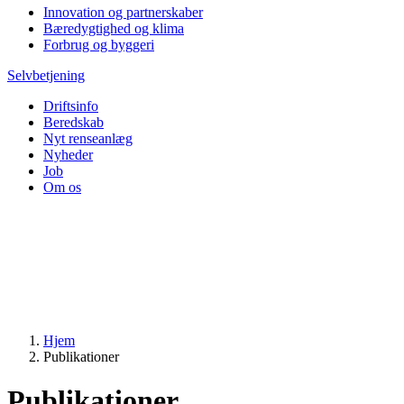
Innovation og partnerskaber
Bæredygtighed og klima
Forbrug og byggeri
Selvbetjening
Driftsinfo
Beredskab
Nyt renseanlæg
Nyheder
Job
Om os
Hjem
Publikationer
Publikationer