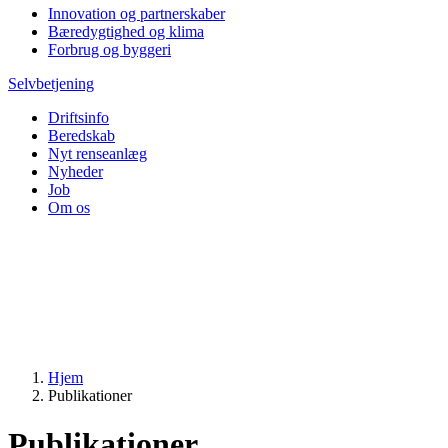
Innovation og partnerskaber
Bæredygtighed og klima
Forbrug og byggeri
Selvbetjening
Driftsinfo
Beredskab
Nyt renseanlæg
Nyheder
Job
Om os
Hjem
Publikationer
Publikationer