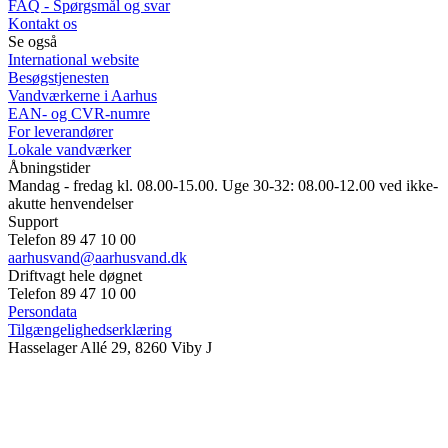
FAQ - Spørgsmål og svar
Kontakt os
Se også
International website
Besøgstjenesten
Vandværkerne i Aarhus
EAN- og CVR-numre
For leverandører
Lokale vandværker
Åbningstider
Mandag - fredag kl. 08.00-15.00. Uge 30-32: 08.00-12.00 ved ikke-
akutte henvendelser
Support
Telefon 89 47 10 00
aarhusvand@aarhusvand.dk
Driftvagt hele døgnet
Telefon 89 47 10 00
Persondata
Tilgængelighedserklæring
Hasselager Allé 29, 8260 Viby J