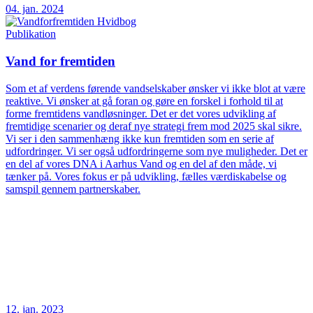
04. jan. 2024
Publikation
Vand for fremtiden
Som et af verdens førende vandselskaber ønsker vi ikke blot at være
reaktive. Vi ønsker at gå foran og gøre en forskel i forhold til at
forme fremtidens vandløsninger. Det er det vores udvikling af
fremtidige scenarier og deraf nye strategi frem mod 2025 skal sikre.
Vi ser i den sammenhæng ikke kun fremtiden som en serie af
udfordringer. Vi ser også udfordringerne som nye muligheder. Det er
en del af vores DNA i Aarhus Vand og en del af den måde, vi
tænker på. Vores fokus er på udvikling, fælles værdiskabelse og
samspil gennem partnerskaber.
12. jan. 2023