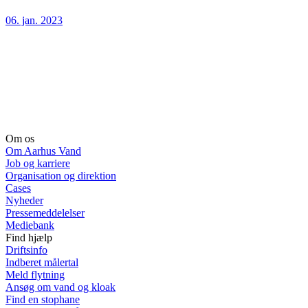
06. jan. 2023
Om os
Om Aarhus Vand
Job og karriere
Organisation og direktion
Cases
Nyheder
Pressemeddelelser
Mediebank
Find hjælp
Driftsinfo
Indberet målertal
Meld flytning
Ansøg om vand og kloak
Find en stophane