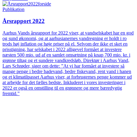
Publikation
Årsrapport 2022
Aarhus Vands årsrapport for 2022 viser, at vandselskabet har en god
og sund økonomi, og at aarhusianernes vandregning er holdt i ro
trods høj inflation og høje priser på el. Selvom der ikke et sket en
prisstigning, har selskabet i 2022 alligevel formået at investere
næsten 500 mio. ud af en samlet omsætning på knap 700 mio. kr. i
grønne tiltag og et sundere vandkredsløb. Direktør i Aarhus Vand,
Lars Schrøder, siger om dette: ”At vi har formået at investere så
mange penge i bedre badevand, bedre fiskevand, rent vand i hanen
og et klimatilpasset Aarhus viser, at forbrugernes penge kommer ud
at arbejde for det fælles bedste. Inkluderet i vores investeringer i
2022 er også en omstilling til en grønnere og mere bæredygtig
fremtid.”