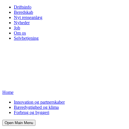
Driftsinfo
Beredskab
Nyt renseanlæg
Nyheder
Job
Om os
Selvbetjening
Home
Innovation og partnerskaber
Bæredygtighed og klima
Forbrug og byggeri
Open Main Menu