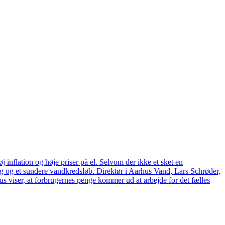
 inflation og høje priser på el. Selvom der ikke et sket en
tag og et sundere vandkredsløb. Direktør i Aarhus Vand, Lars Schrøder,
us viser, at forbrugernes penge kommer ud at arbejde for det fælles