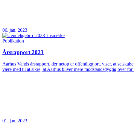
06. jan. 2023
Publikation
Årsrapport 2023
Aarhus Vands årsrapport, der netop er offentliggjort, viser, at selskab
være med til at sikre, at Aarhus bliver mere modstandsdygtig over fo
01. jan. 2023