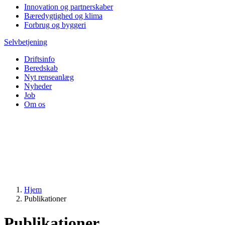
Innovation og partnerskaber
Bæredygtighed og klima
Forbrug og byggeri
Selvbetjening
Driftsinfo
Beredskab
Nyt renseanlæg
Nyheder
Job
Om os
Hjem
Publikationer
Publikationer