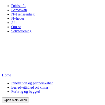
Driftsinfo
Beredskab
Nyt renseanlæg
Nyheder
Job
Om os
Selvbetjening
Home
Innovation og partnerskaber
Bæredygtighed og klima
Forbrug og byggeri
Open Main Menu