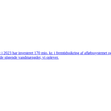
et i 2023 har investeret 170 mio. kr. i fremtidssikring af afløbssystemet
r de stigende vandmængder, vi oplever.