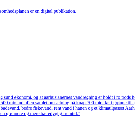
ksomhedsplanen er en digital publikation.
 sund økonomi, og at aarhusianernes vandregning er holdt i ro trods høj
ten 500 mio. ud af en samlet omsætning på knap 700 mio. kr. i grønne til
 badevand, bedre fiskevand, rent vand i hanen og et klimatilpasset Aarh
il en grønnere og mere bæredygtig fremtid.”