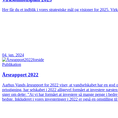
Her får du et indblik i vores strategiske mål og visioner for 2025. Vir
04. jan. 2024
Publikation
Årsrapport 2022
Aarhus Vands årsrapport for 2022 viser, at vandselskabet har en god og
prisstigning, har selskabet i 2022 alligevel formået at investere næs
siger om dette: ”At vi har formået at investere så mange penge i bedre
bedste. Inkluderet i vores investeringer i 2022 er også en omstilling t