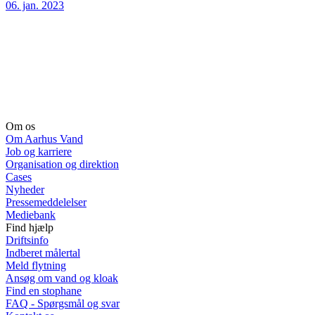
06. jan. 2023
Om os
Om Aarhus Vand
Job og karriere
Organisation og direktion
Cases
Nyheder
Pressemeddelelser
Mediebank
Find hjælp
Driftsinfo
Indberet målertal
Meld flytning
Ansøg om vand og kloak
Find en stophane
FAQ - Spørgsmål og svar