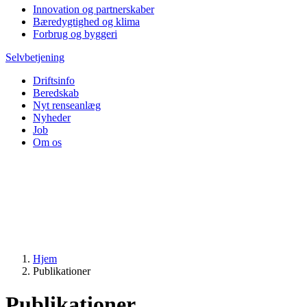
Innovation og partnerskaber
Bæredygtighed og klima
Forbrug og byggeri
Selvbetjening
Driftsinfo
Beredskab
Nyt renseanlæg
Nyheder
Job
Om os
Hjem
Publikationer
Publikationer