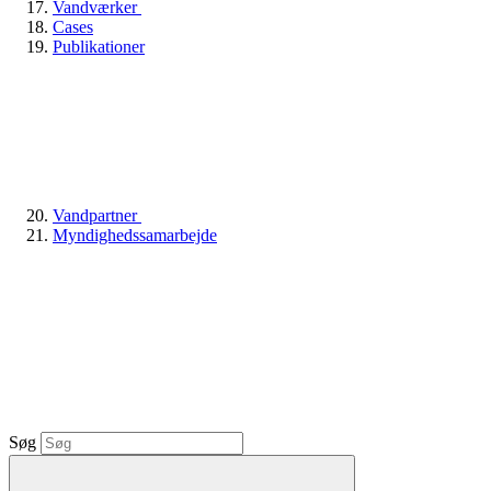
Vandværker
Cases
Publikationer
Vandpartner
Myndighedssamarbejde
Søg