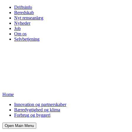
Driftsinfo
Beredskab
Nyt renseanlæg
Nyheder
Job
Om os
Selvbetjening
Home
Innovation og partnerskaber
Bæredygtighed og klima
Forbrug og byggeri
Open Main Menu