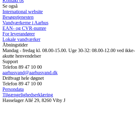
Kontakt os
Se også
International website
Besøgstjenesten
Vandværkerne i Aarhus
EAN- og CVR-numre
For leverandører
Lokale vandværker
Åbningstider
Mandag - fredag kl. 08.00-15.00. Uge 30-32: 08.00-12.00 ved ikke-
akutte henvendelser
Support
Telefon 89 47 10 00
aarhusvand@aarhusvand.dk
Driftvagt hele døgnet
Telefon 89 47 10 00
Persondata
Tilgængelighedserklæring
Hasselager Allé 29, 8260 Viby J