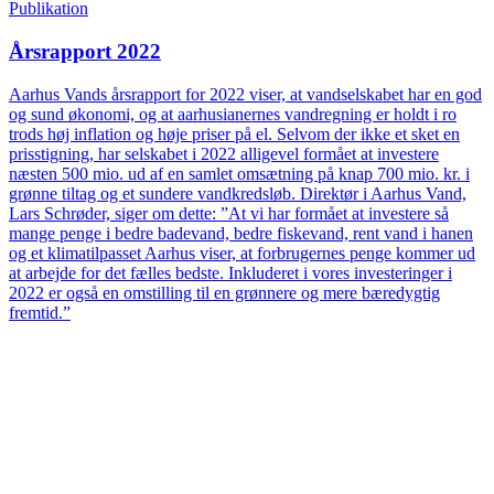
Publikation
Årsrapport 2022
Aarhus Vands årsrapport for 2022 viser, at vandselskabet har en god
og sund økonomi, og at aarhusianernes vandregning er holdt i ro
trods høj inflation og høje priser på el. Selvom der ikke et sket en
prisstigning, har selskabet i 2022 alligevel formået at investere
næsten 500 mio. ud af en samlet omsætning på knap 700 mio. kr. i
grønne tiltag og et sundere vandkredsløb. Direktør i Aarhus Vand,
Lars Schrøder, siger om dette: ”At vi har formået at investere så
mange penge i bedre badevand, bedre fiskevand, rent vand i hanen
og et klimatilpasset Aarhus viser, at forbrugernes penge kommer ud
at arbejde for det fælles bedste. Inkluderet i vores investeringer i
2022 er også en omstilling til en grønnere og mere bæredygtig
fremtid.”