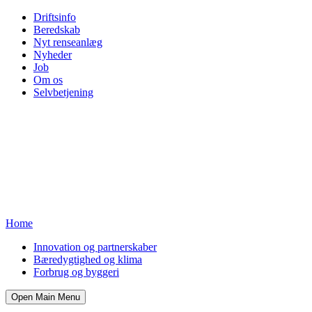
Driftsinfo
Beredskab
Nyt renseanlæg
Nyheder
Job
Om os
Selvbetjening
Home
Innovation og partnerskaber
Bæredygtighed og klima
Forbrug og byggeri
Open Main Menu