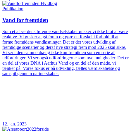
Publikation
Vand for fremtiden
Som et af verdens førende vandselskaber ønsker vi ikke blot at være
reaktive. Vi ønsker at gå foran og gøre en forskel i forhold til at
forme fremtidens vandløsninger. Det er det vores udvikling af
fremtidige scenarier og deraf nye strategi frem mod 2025 skal sikre.
Vi ser i den sammenhæng ikke kun fremtiden som en serie af
udfordringer. Vi ser også udfordringerne som nye muligheder. Det er
en del af vores DNA i Aarhus Vand og en del af den måde, vi
tænker på. Vores fokus er på udvikling, fælles værdiskabelse og
samspil gennem partnerskaber.
12. jan. 2023