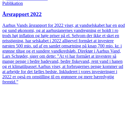
Publikation
Årsrapport 2022
Aarhus Vands årsrapport for 2022 viser, at vandselskabet har en god
og sund økonomi, og at aarhusianernes vandregning er holdt i ro
trods høj inflation og høje priser på el. Selvom der ikke et sket en
prisstigning, har selskabet i 2022 alligevel formået at investere
næsten 500 mio. ud af en samlet omsætning på knap 700 mio. kr. i
grønne tiltag og et sundere vandkredsløb. Direktør i Aarhus Vand,
Lars Schrøder, siger om dette: ”At vi har formået at investere så
mange penge i bedre badevand, bedre fiskevand, rent vand i hanen
og et klimatilpasset Aarhus viser, at forbrugernes penge kommer ud
at arbejde for det fælles bedste. Inkluderet i vores investeringer i
2022 er også en omstilling til en grønnere og mere bæredygtig
fremtid.”