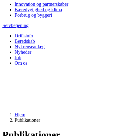
Innovation og partnerskaber
Bæredygtighed og klima
Forbrug og byggeri
Selvbetjening
Driftsinfo
Beredskab
Nyt renseanlæg
Nyheder
Job
Om os
Hjem
Publikationer
Publikationer