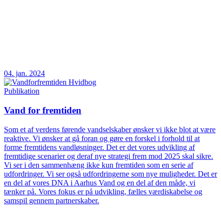
04. jan. 2024
Publikation
Vand for fremtiden
Som et af verdens førende vandselskaber ønsker vi ikke blot at være
reaktive. Vi ønsker at gå foran og gøre en forskel i forhold til at
forme fremtidens vandløsninger. Det er det vores udvikling af
fremtidige scenarier og deraf nye strategi frem mod 2025 skal sikre.
Vi ser i den sammenhæng ikke kun fremtiden som en serie af
udfordringer. Vi ser også udfordringerne som nye muligheder. Det er
en del af vores DNA i Aarhus Vand og en del af den måde, vi
tænker på. Vores fokus er på udvikling, fælles værdiskabelse og
samspil gennem partnerskaber.