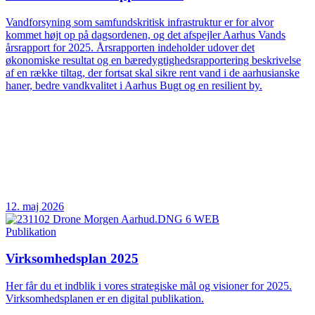
Vandforsyning som samfundskritisk infrastruktur er for alvor
kommet højt op på dagsordenen, og det afspejler Aarhus Vands
årsrapport for 2025. Årsrapporten indeholder udover det
økonomiske resultat og en bæredygtighedsrapportering beskrivelse
af en række tiltag, der fortsat skal sikre rent vand i de aarhusianske
haner, bedre vandkvalitet i Aarhus Bugt og en resilient by.
12. maj 2026
Publikation
Virksomhedsplan 2025
Her får du et indblik i vores strategiske mål og visioner for 2025.
Virksomhedsplanen er en digital publikation.