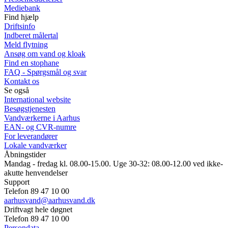
Mediebank
Find hjælp
Driftsinfo
Indberet målertal
Meld flytning
Ansøg om vand og kloak
Find en stophane
FAQ - Spørgsmål og svar
Kontakt os
Se også
International website
Besøgstjenesten
Vandværkerne i Aarhus
EAN- og CVR-numre
For leverandører
Lokale vandværker
Åbningstider
Mandag - fredag kl. 08.00-15.00. Uge 30-32: 08.00-12.00 ved ikke-
akutte henvendelser
Support
Telefon 89 47 10 00
aarhusvand@aarhusvand.dk
Driftvagt hele døgnet
Telefon 89 47 10 00
Persondata