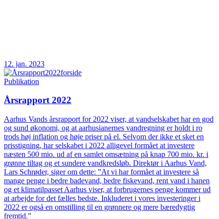
12. jan. 2023
Publikation
Årsrapport 2022
Aarhus Vands årsrapport for 2022 viser, at vandselskabet har en god
og sund økonomi, og at aarhusianernes vandregning er holdt i ro
trods høj inflation og høje priser på el. Selvom der ikke et sket en
prisstigning, har selskabet i 2022 alligevel formået at investere
næsten 500 mio. ud af en samlet omsætning på knap 700 mio. kr. i
grønne tiltag og et sundere vandkredsløb. Direktør i Aarhus Vand,
Lars Schrøder, siger om dette: ”At vi har formået at investere så
mange penge i bedre badevand, bedre fiskevand, rent vand i hanen
og et klimatilpasset Aarhus viser, at forbrugernes penge kommer ud
at arbejde for det fælles bedste. Inkluderet i vores investeringer i
2022 er også en omstilling til en grønnere og mere bæredygtig
fremtid.”