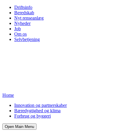
Driftsinfo
Beredskab
Nyt renseanlæg
Nyheder
Job
Om os
Selvbetjening
Home
Innovation og partnerskaber
Bæredygtighed og klima
Forbrug og byggeri
Open Main Menu