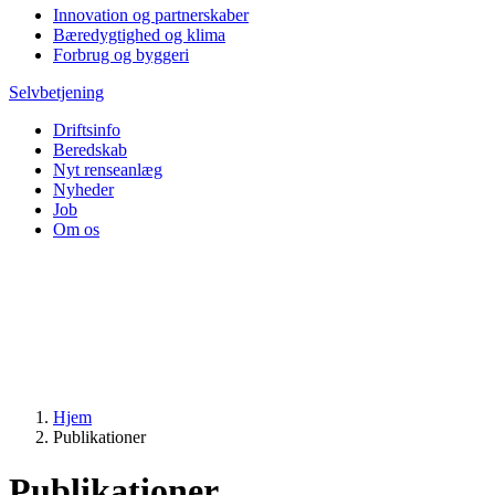
Innovation og partnerskaber
Bæredygtighed og klima
Forbrug og byggeri
Selvbetjening
Driftsinfo
Beredskab
Nyt renseanlæg
Nyheder
Job
Om os
Hjem
Publikationer
Publikationer