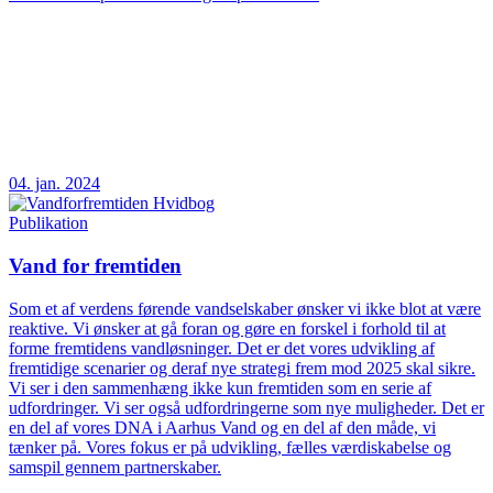
04. jan. 2024
Publikation
Vand for fremtiden
Som et af verdens førende vandselskaber ønsker vi ikke blot at være
reaktive. Vi ønsker at gå foran og gøre en forskel i forhold til at
forme fremtidens vandløsninger. Det er det vores udvikling af
fremtidige scenarier og deraf nye strategi frem mod 2025 skal sikre.
Vi ser i den sammenhæng ikke kun fremtiden som en serie af
udfordringer. Vi ser også udfordringerne som nye muligheder. Det er
en del af vores DNA i Aarhus Vand og en del af den måde, vi
tænker på. Vores fokus er på udvikling, fælles værdiskabelse og
samspil gennem partnerskaber.