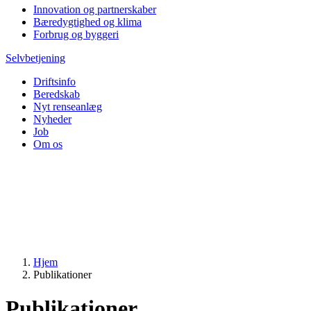
Innovation og partnerskaber
Bæredygtighed og klima
Forbrug og byggeri
Selvbetjening
Driftsinfo
Beredskab
Nyt renseanlæg
Nyheder
Job
Om os
Hjem
Publikationer
Publikationer