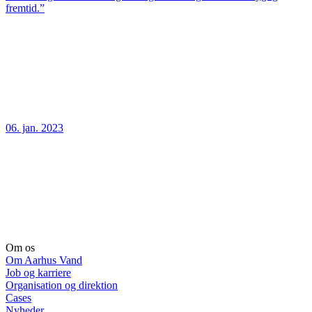
fremtid.”
06. jan. 2023
Om os
Om Aarhus Vand
Job og karriere
Organisation og direktion
Cases
Nyheder