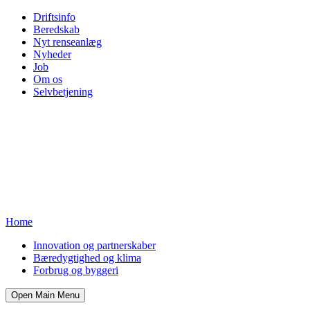
Driftsinfo
Beredskab
Nyt renseanlæg
Nyheder
Job
Om os
Selvbetjening
Home
Innovation og partnerskaber
Bæredygtighed og klima
Forbrug og byggeri
Open Main Menu