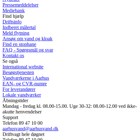
Pressemeddelelser
Mediebank
Find hjælp
Driftsinfo
Indberet målertal
Meld flytning
Ansøg om vand og kloak
Find en stophane
FAQ - Spørgsmål og svar
Kontakt os
Se også
International website
Besøgstjenesten
Vandværkerne i Aarhus
EAN- og CVR-numre
For leverandører
Lokale vandværker
Åbningstider
Mandag - fredag kl. 08.00-15.00. Uge 30-32: 08.00-12.00 ved ikke-
akutte henvendelser
Support
Telefon 89 47 10 00
aarhusvand@aarhusvand.dk
Driftvagt hele døgnet
Telefon 89 47 10 00