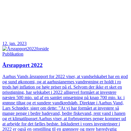
12. jan. 2023
Publikation
Årsrapport 2022
Aarhus Vands årsrapport for 2022 viser, at vandselskabet har en god
og sund økonomi, og at aarhusianernes vandregning er holdt i ro
trods høj inflation og høje priser på el. Selvom der ikke et sket en
prisstigning, har selskabet i 2022 alligevel formået at investere
næsten 500 mio. ud af en samlet omsætning på knap 700 mio. kr. i
grønne tiltag og et sundere vandkredsløb. Direktør i Aarhus Vand,
Lars Schrøder, siger om dette: ”At vi har formået at investere så
mange penge i bedre badevand, bedre fiskevand, rent vand i hanen
og et klimatilpasset Aarhus viser, at forbrugernes penge kommer ud
at arbejde for det fælles bedste. Inkluderet i vores investeringer i
2022 er også en omstilling til en grønnere og mere bæredygtig