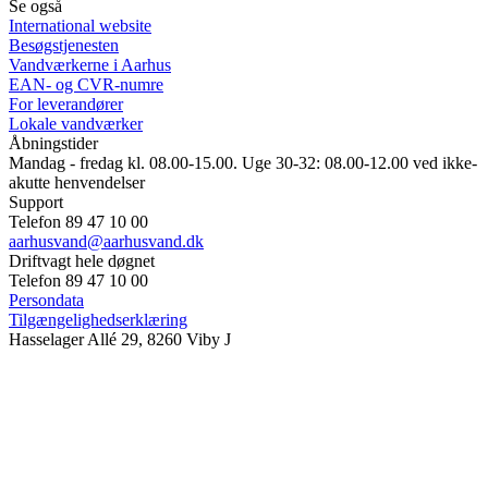
Se også
International website
Besøgstjenesten
Vandværkerne i Aarhus
EAN- og CVR-numre
For leverandører
Lokale vandværker
Åbningstider
Mandag - fredag kl. 08.00-15.00. Uge 30-32: 08.00-12.00 ved ikke-
akutte henvendelser
Support
Telefon 89 47 10 00
aarhusvand@aarhusvand.dk
Driftvagt hele døgnet
Telefon 89 47 10 00
Persondata
Tilgængelighedserklæring
Hasselager Allé 29, 8260 Viby J