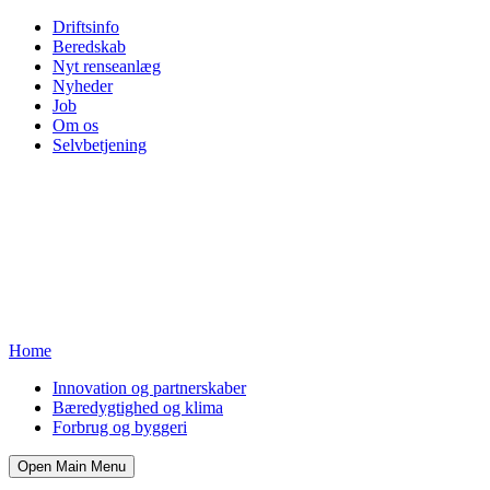
Driftsinfo
Beredskab
Nyt renseanlæg
Nyheder
Job
Om os
Selvbetjening
Home
Innovation og partnerskaber
Bæredygtighed og klima
Forbrug og byggeri
Open Main Menu