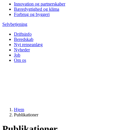
Innovation og partnerskaber
Bæredygtighed og klima
Forbrug og byggeri
Selvbetjening
Driftsinfo
Beredskab
Nyt renseanlæg
Nyheder
Job
Om os
Hjem
Publikationer
Publikationer