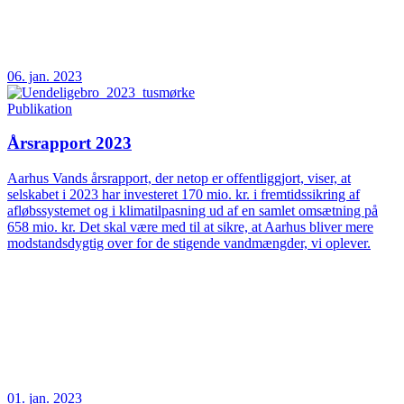
06. jan. 2023
Publikation
Årsrapport 2023
Aarhus Vands årsrapport, der netop er offentliggjort, viser, at
selskabet i 2023 har investeret 170 mio. kr. i fremtidssikring af
afløbssystemet og i klimatilpasning ud af en samlet omsætning på
658 mio. kr. Det skal være med til at sikre, at Aarhus bliver mere
modstandsdygtig over for de stigende vandmængder, vi oplever.
01. jan. 2023