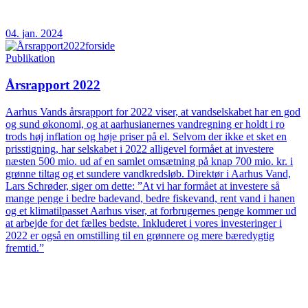
04. jan. 2024
Publikation
Årsrapport 2022
Aarhus Vands årsrapport for 2022 viser, at vandselskabet har en god
og sund økonomi, og at aarhusianernes vandregning er holdt i ro
trods høj inflation og høje priser på el. Selvom der ikke et sket en
prisstigning, har selskabet i 2022 alligevel formået at investere
næsten 500 mio. ud af en samlet omsætning på knap 700 mio. kr. i
grønne tiltag og et sundere vandkredsløb. Direktør i Aarhus Vand,
Lars Schrøder, siger om dette: ”At vi har formået at investere så
mange penge i bedre badevand, bedre fiskevand, rent vand i hanen
og et klimatilpasset Aarhus viser, at forbrugernes penge kommer ud
at arbejde for det fælles bedste. Inkluderet i vores investeringer i
2022 er også en omstilling til en grønnere og mere bæredygtig
fremtid.”