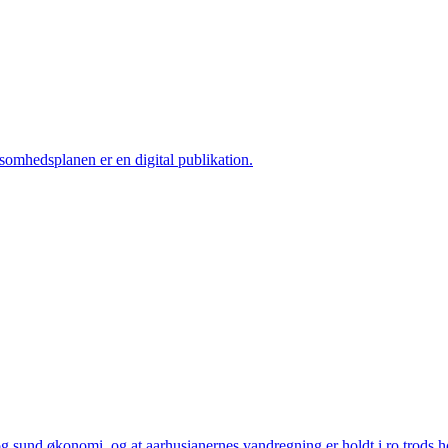
ksomhedsplanen er en digital publikation.
 sund økonomi, og at aarhusianernes vandregning er holdt i ro trods høj