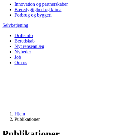
Innovation og partnerskaber
Bæredygtighed og klima
Forbrug og byggeri
Selvbetjening
Driftsinfo
Beredskab
Nyt renseanlæg
Nyheder
Job
Om os
Hjem
Publikationer
Publikationer