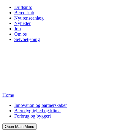
Driftsinfo
Beredskab
Nyt renseanlæg
Nyheder
Job
Om os
Selvbetjening
Home
Innovation og partnerskaber
Bæredygtighed og klima
Forbrug og byggeri
Open Main Menu