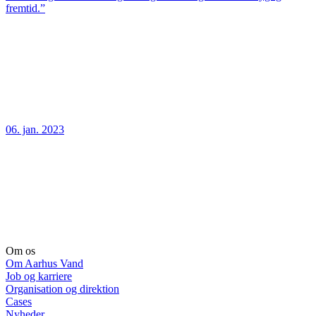
fremtid.”
06. jan. 2023
Om os
Om Aarhus Vand
Job og karriere
Organisation og direktion
Cases
Nyheder