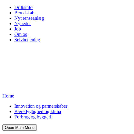
Driftsinfo
Beredskab
Nyt renseanlæg
Nyheder
Job
Om os
Selvbetjening
Home
Innovation og partnerskaber
Bæredygtighed og klima
Forbrug og byggeri
Open Main Menu