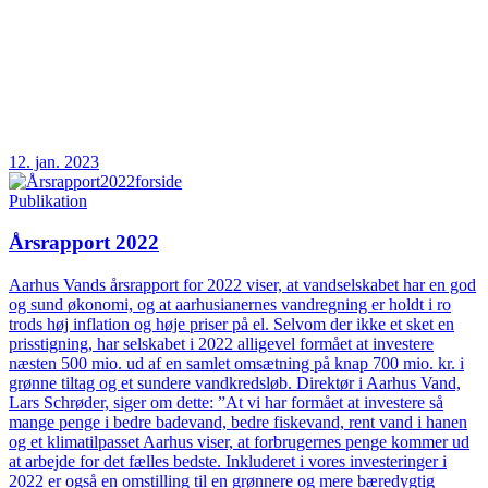
12. jan. 2023
Publikation
Årsrapport 2022
Aarhus Vands årsrapport for 2022 viser, at vandselskabet har en god
og sund økonomi, og at aarhusianernes vandregning er holdt i ro
trods høj inflation og høje priser på el. Selvom der ikke et sket en
prisstigning, har selskabet i 2022 alligevel formået at investere
næsten 500 mio. ud af en samlet omsætning på knap 700 mio. kr. i
grønne tiltag og et sundere vandkredsløb. Direktør i Aarhus Vand,
Lars Schrøder, siger om dette: ”At vi har formået at investere så
mange penge i bedre badevand, bedre fiskevand, rent vand i hanen
og et klimatilpasset Aarhus viser, at forbrugernes penge kommer ud
at arbejde for det fælles bedste. Inkluderet i vores investeringer i
2022 er også en omstilling til en grønnere og mere bæredygtig