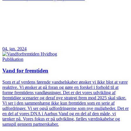
04. jan. 2024
Publikation
Vand for fremtiden
Som et af verdens førende vandselskaber ønsker vi ikke blot at være
reaktive. Vi ønsker at gå foran og gøre en forskel i forhold til at
forme fremtidens vandløsninger. Det er det vores udvikling af
fremtidige scenarier og deraf nye strategi frem mod 2025 skal sikre.
Vi ser i den sammenhæng ikke kun fremtiden som en serie af
udfordringer. Vi ser også udfordringerne som nye muligheder. Det er
en del af vores DNA i Aarhus Vand og en del af den måde, vi
tænker på. Vores fokus er på udvikling, fælles værdiskabelse og
samspil gennem partnerskaber.