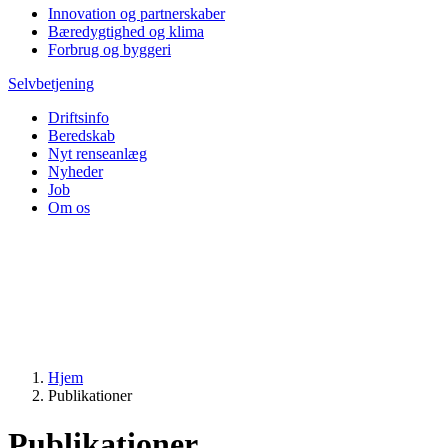
Innovation og partnerskaber
Bæredygtighed og klima
Forbrug og byggeri
Selvbetjening
Driftsinfo
Beredskab
Nyt renseanlæg
Nyheder
Job
Om os
Hjem
Publikationer
Publikationer