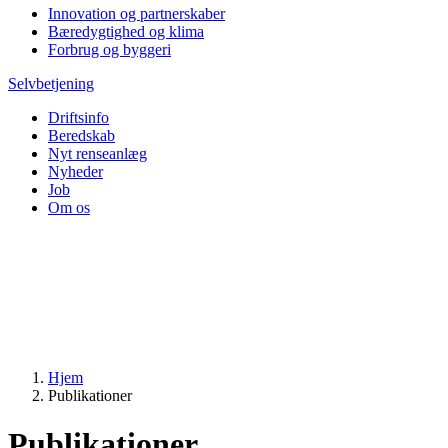
Innovation og partnerskaber
Bæredygtighed og klima
Forbrug og byggeri
Selvbetjening
Driftsinfo
Beredskab
Nyt renseanlæg
Nyheder
Job
Om os
Hjem
Publikationer
Publikationer