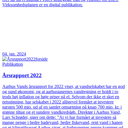
Virksomhedsplanen er en digital publikation.
04. jan. 2024
Publikation
Årsrapport 2022
Aarhus Vands årsrapport for 2022 viser, at vandselskabet har en god
og sund økonomi, og at aarhusianernes vandregning er holdt i ro
trods høj inflation og høje priser på el. Selvom der ikke et sket en
prisstigning, har selskabet i 2022 alligevel formået at investere
næsten 500 mio. ud af en samlet omsætning på knap 700 mio. kr. i
grønne tiltag og et sundere vandkredsløb. Direktør i Aarhus Vand,
Lars Schrøder, siger om dette: ”At vi har formået at investere så
mange penge i bedre badevand, bedre fiskevand, rent vand i hanen
og et klimatilpasset Aarhus viser, at forbrugernes penge kommer ud