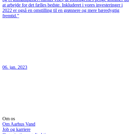
at arbejde for det fælles bedste. Inkluderet i vores investeringer i
2022 er også en omstilling til en grønnere og mere bæredygtig
fremtid.”
06. jan. 2023
Om os
Om Aarhus Vand
Job og karriere