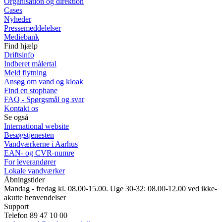
Organisation og direktion
Cases
Nyheder
Pressemeddelelser
Mediebank
Find hjælp
Driftsinfo
Indberet målertal
Meld flytning
Ansøg om vand og kloak
Find en stophane
FAQ - Spørgsmål og svar
Kontakt os
Se også
International website
Besøgstjenesten
Vandværkerne i Aarhus
EAN- og CVR-numre
For leverandører
Lokale vandværker
Åbningstider
Mandag - fredag kl. 08.00-15.00. Uge 30-32: 08.00-12.00 ved ikke-
akutte henvendelser
Support
Telefon 89 47 10 00