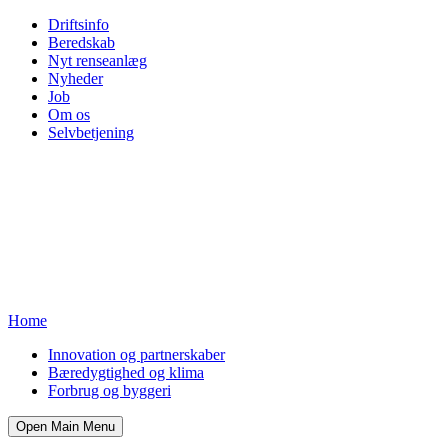
Driftsinfo
Beredskab
Nyt renseanlæg
Nyheder
Job
Om os
Selvbetjening
Home
Innovation og partnerskaber
Bæredygtighed og klima
Forbrug og byggeri
Open Main Menu