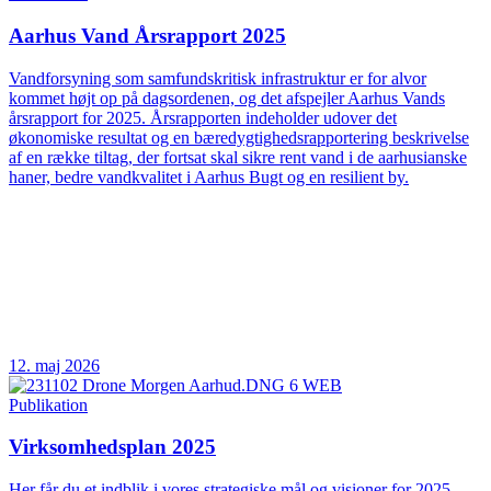
Aarhus Vand Årsrapport 2025
Vandforsyning som samfundskritisk infrastruktur er for alvor
kommet højt op på dagsordenen, og det afspejler Aarhus Vands
årsrapport for 2025. Årsrapporten indeholder udover det
økonomiske resultat og en bæredygtighedsrapportering beskrivelse
af en række tiltag, der fortsat skal sikre rent vand i de aarhusianske
haner, bedre vandkvalitet i Aarhus Bugt og en resilient by.
12. maj 2026
Publikation
Virksomhedsplan 2025
Her får du et indblik i vores strategiske mål og visioner for 2025.