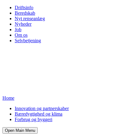
Driftsinfo
Beredskab
Nyt renseanlæg
Nyheder
Job
Om os
Selvbetjening
Home
Innovation og partnerskaber
Bæredygtighed og klima
Forbrug og byggeri
Open Main Menu