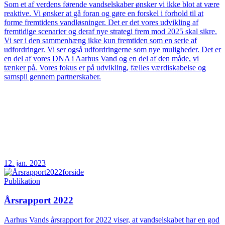
Som et af verdens førende vandselskaber ønsker vi ikke blot at være
reaktive. Vi ønsker at gå foran og gøre en forskel i forhold til at
forme fremtidens vandløsninger. Det er det vores udvikling af
fremtidige scenarier og deraf nye strategi frem mod 2025 skal sikre.
Vi ser i den sammenhæng ikke kun fremtiden som en serie af
udfordringer. Vi ser også udfordringerne som nye muligheder. Det er
en del af vores DNA i Aarhus Vand og en del af den måde, vi
tænker på. Vores fokus er på udvikling, fælles værdiskabelse og
samspil gennem partnerskaber.
12. jan. 2023
Publikation
Årsrapport 2022
Aarhus Vands årsrapport for 2022 viser, at vandselskabet har en god