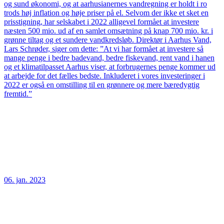
og sund økonomi, og at aarhusianernes vandregning er holdt i ro
trods høj inflation og høje priser på el. Selvom der ikke et sket en
prisstigning, har selskabet i 2022 alligevel formået at investere
næsten 500 mio. ud af en samlet omsætning på knap 700 mio. kr. i
grønne tiltag og et sundere vandkredsløb. Direktør i Aarhus Vand,
Lars Schrøder, siger om dette: ”At vi har formået at investere så
mange penge i bedre badevand, bedre fiskevand, rent vand i hanen
og et klimatilpasset Aarhus viser, at forbrugernes penge kommer ud
at arbejde for det fælles bedste. Inkluderet i vores investeringer i
2022 er også en omstilling til en grønnere og mere bæredygtig
fremtid.”
06. jan. 2023