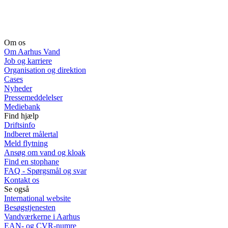
Om os
Om Aarhus Vand
Job og karriere
Organisation og direktion
Cases
Nyheder
Pressemeddelelser
Mediebank
Find hjælp
Driftsinfo
Indberet målertal
Meld flytning
Ansøg om vand og kloak
Find en stophane
FAQ - Spørgsmål og svar
Kontakt os
Se også
International website
Besøgstjenesten
Vandværkerne i Aarhus
EAN- og CVR-numre