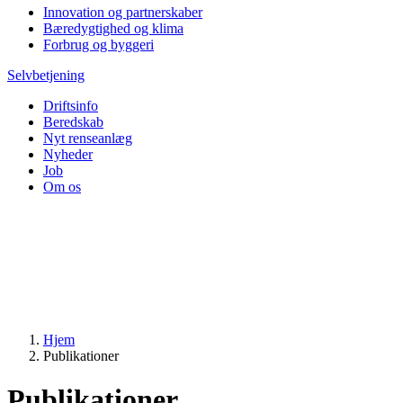
Innovation og partnerskaber
Bæredygtighed og klima
Forbrug og byggeri
Selvbetjening
Driftsinfo
Beredskab
Nyt renseanlæg
Nyheder
Job
Om os
Hjem
Publikationer
Publikationer