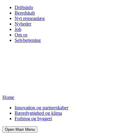
Driftsinfo
Beredskab
Nyt renseanlæg
Nyheder
Job
Om os
Selvbetjening
Home
Innovation og partnerskaber
Bæredygtighed og klima
Forbrug og byggeri
Open Main Menu