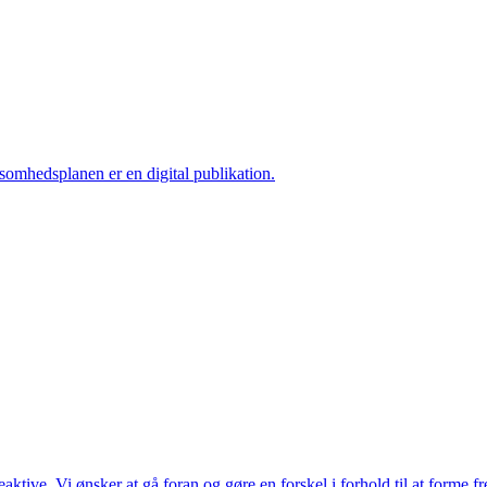
ksomhedsplanen er en digital publikation.
ktive. Vi ønsker at gå foran og gøre en forskel i forhold til at forme f