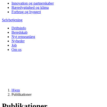
Innovation og partnerskaber
Bæredygtighed og klima
Forbrug og byggeri
Selvbetjening
Driftsinfo
Beredskab
Nyt renseanlæg
Nyheder
Job
Om os
Hjem
Publikationer
Publikationer