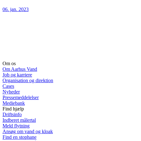
06. jan. 2023
Om os
Om Aarhus Vand
Job og karriere
Organisation og direktion
Cases
Nyheder
Pressemeddelelser
Mediebank
Find hjælp
Driftsinfo
Indberet målertal
Meld flytning
Ansøg om vand og kloak
Find en stophane