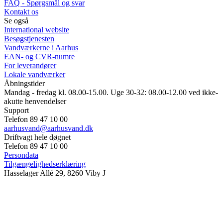
FAQ - Spørgsmål og svar
Kontakt os
Se også
International website
Besøgstjenesten
Vandværkerne i Aarhus
EAN- og CVR-numre
For leverandører
Lokale vandværker
Åbningstider
Mandag - fredag kl. 08.00-15.00. Uge 30-32: 08.00-12.00 ved ikke-
akutte henvendelser
Support
Telefon 89 47 10 00
aarhusvand@aarhusvand.dk
Driftvagt hele døgnet
Telefon 89 47 10 00
Persondata
Tilgængelighedserklæring
Hasselager Allé 29, 8260 Viby J