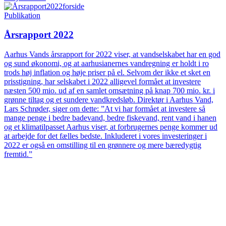
Publikation
Årsrapport 2022
Aarhus Vands årsrapport for 2022 viser, at vandselskabet har en god
og sund økonomi, og at aarhusianernes vandregning er holdt i ro
trods høj inflation og høje priser på el. Selvom der ikke et sket en
prisstigning, har selskabet i 2022 alligevel formået at investere
næsten 500 mio. ud af en samlet omsætning på knap 700 mio. kr. i
grønne tiltag og et sundere vandkredsløb. Direktør i Aarhus Vand,
Lars Schrøder, siger om dette: ”At vi har formået at investere så
mange penge i bedre badevand, bedre fiskevand, rent vand i hanen
og et klimatilpasset Aarhus viser, at forbrugernes penge kommer ud
at arbejde for det fælles bedste. Inkluderet i vores investeringer i
2022 er også en omstilling til en grønnere og mere bæredygtig
fremtid.”