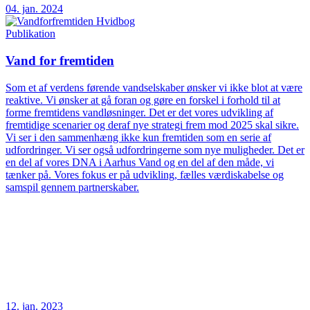
04. jan. 2024
Publikation
Vand for fremtiden
Som et af verdens førende vandselskaber ønsker vi ikke blot at være
reaktive. Vi ønsker at gå foran og gøre en forskel i forhold til at
forme fremtidens vandløsninger. Det er det vores udvikling af
fremtidige scenarier og deraf nye strategi frem mod 2025 skal sikre.
Vi ser i den sammenhæng ikke kun fremtiden som en serie af
udfordringer. Vi ser også udfordringerne som nye muligheder. Det er
en del af vores DNA i Aarhus Vand og en del af den måde, vi
tænker på. Vores fokus er på udvikling, fælles værdiskabelse og
samspil gennem partnerskaber.
12. jan. 2023