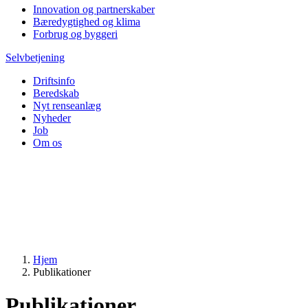
Innovation og partnerskaber
Bæredygtighed og klima
Forbrug og byggeri
Selvbetjening
Driftsinfo
Beredskab
Nyt renseanlæg
Nyheder
Job
Om os
Hjem
Publikationer
Publikationer