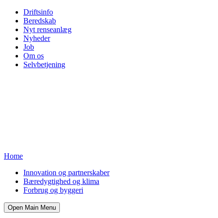
Driftsinfo
Beredskab
Nyt renseanlæg
Nyheder
Job
Om os
Selvbetjening
Home
Innovation og partnerskaber
Bæredygtighed og klima
Forbrug og byggeri
Open Main Menu