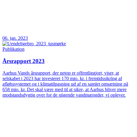
06. jan. 2023
Publikation
Årsrapport 2023
Aarhus Vands årsrapport, der netop er offentliggjort, viser, at
selskabet i 2023 har investeret 170 mio. kr. i fremtidssikring af
afløbssystemet og i klimatilpasning ud af en samlet omsætning på
658 mio. kr. Det skal være med til at sikre, at Aarhus bliver mere
modstandsdygtig over for de stigende vandmængder, vi oplever.