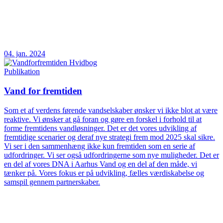
04. jan. 2024
Publikation
Vand for fremtiden
Som et af verdens førende vandselskaber ønsker vi ikke blot at være
reaktive. Vi ønsker at gå foran og gøre en forskel i forhold til at
forme fremtidens vandløsninger. Det er det vores udvikling af
fremtidige scenarier og deraf nye strategi frem mod 2025 skal sikre.
Vi ser i den sammenhæng ikke kun fremtiden som en serie af
udfordringer. Vi ser også udfordringerne som nye muligheder. Det er
en del af vores DNA i Aarhus Vand og en del af den måde, vi
tænker på. Vores fokus er på udvikling, fælles værdiskabelse og
samspil gennem partnerskaber.