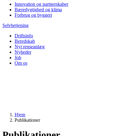
Innovation og partnerskaber
Bæredygtighed og klima
Forbrug og byggeri
Selvbetjening
Driftsinfo
Beredskab
Nyt renseanlæg
Nyheder
Job
Om os
Hjem
Publikationer
Publikationer