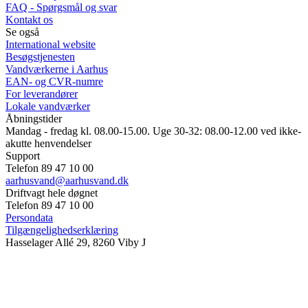
FAQ - Spørgsmål og svar
Kontakt os
Se også
International website
Besøgstjenesten
Vandværkerne i Aarhus
EAN- og CVR-numre
For leverandører
Lokale vandværker
Åbningstider
Mandag - fredag kl. 08.00-15.00. Uge 30-32: 08.00-12.00 ved ikke-
akutte henvendelser
Support
Telefon 89 47 10 00
aarhusvand@aarhusvand.dk
Driftvagt hele døgnet
Telefon 89 47 10 00
Persondata
Tilgængelighedserklæring
Hasselager Allé 29, 8260 Viby J