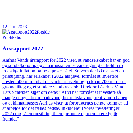
12. jan. 2023
Publikation
Årsrapport 2022
Aarhus Vands årsrapport for 2022 viser, at vandselskabet har en god
og sund økonomi, og at aarhusianernes vandregning er holdt i ro
trods høj inflation og høje priser på el. Selvom der ikke et sket en
prisstigning, har selskabet i 2022 alligevel formået at investere
næsten 500 mio. ud af en samlet omsætning på knap 700 mio. kr. i
grønne tiltag og et sundere vandkredsløb. Direktør i Aarhus Vand,
Lars Schrøder, siger om dette: ”At vi har formået at investere så
mange penge i bedre badevand, bedre fiskevand, rent vand i hanen
og et klimatilpasset Aarhus viser, at forbrugernes penge kommer ud
at arbejde for det fælles bedste. Inkluderet i vores investeringer i
2022 er også en omstilling til en grønnere og mere bæredygtig
fremtid.”