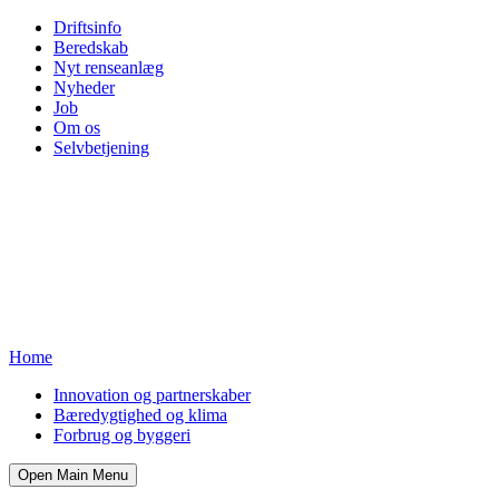
Driftsinfo
Beredskab
Nyt renseanlæg
Nyheder
Job
Om os
Selvbetjening
Home
Innovation og partnerskaber
Bæredygtighed og klima
Forbrug og byggeri
Open Main Menu