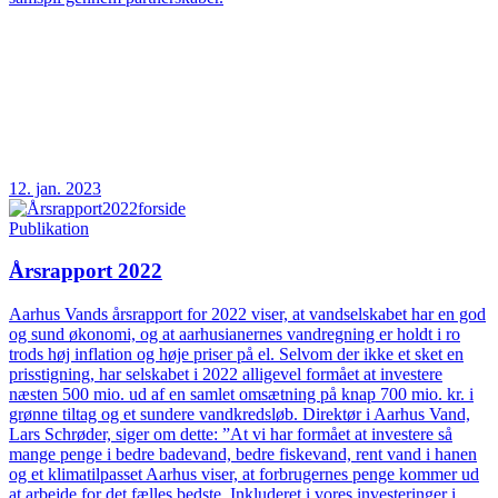
12. jan. 2023
Publikation
Årsrapport 2022
Aarhus Vands årsrapport for 2022 viser, at vandselskabet har en god
og sund økonomi, og at aarhusianernes vandregning er holdt i ro
trods høj inflation og høje priser på el. Selvom der ikke et sket en
prisstigning, har selskabet i 2022 alligevel formået at investere
næsten 500 mio. ud af en samlet omsætning på knap 700 mio. kr. i
grønne tiltag og et sundere vandkredsløb. Direktør i Aarhus Vand,
Lars Schrøder, siger om dette: ”At vi har formået at investere så
mange penge i bedre badevand, bedre fiskevand, rent vand i hanen
og et klimatilpasset Aarhus viser, at forbrugernes penge kommer ud
at arbejde for det fælles bedste. Inkluderet i vores investeringer i