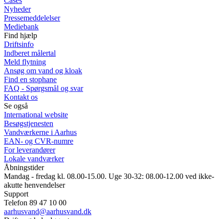
Cases
Nyheder
Pressemeddelelser
Mediebank
Find hjælp
Driftsinfo
Indberet målertal
Meld flytning
Ansøg om vand og kloak
Find en stophane
FAQ - Spørgsmål og svar
Kontakt os
Se også
International website
Besøgstjenesten
Vandværkerne i Aarhus
EAN- og CVR-numre
For leverandører
Lokale vandværker
Åbningstider
Mandag - fredag kl. 08.00-15.00. Uge 30-32: 08.00-12.00 ved ikke-
akutte henvendelser
Support
Telefon 89 47 10 00
aarhusvand@aarhusvand.dk