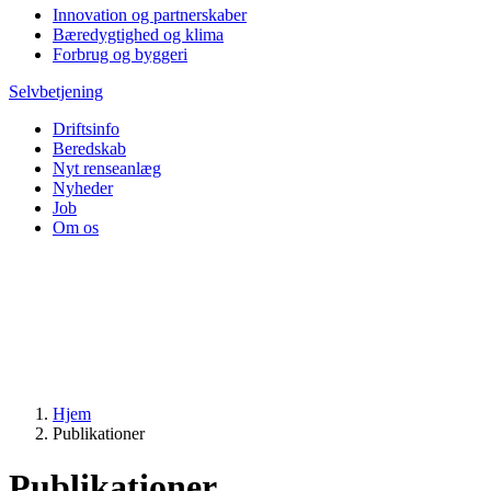
Innovation og partnerskaber
Bæredygtighed og klima
Forbrug og byggeri
Selvbetjening
Driftsinfo
Beredskab
Nyt renseanlæg
Nyheder
Job
Om os
Hjem
Publikationer
Publikationer