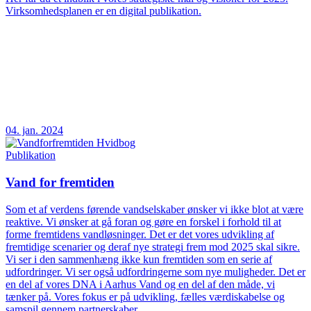
Virksomhedsplanen er en digital publikation.
04. jan. 2024
Publikation
Vand for fremtiden
Som et af verdens førende vandselskaber ønsker vi ikke blot at være
reaktive. Vi ønsker at gå foran og gøre en forskel i forhold til at
forme fremtidens vandløsninger. Det er det vores udvikling af
fremtidige scenarier og deraf nye strategi frem mod 2025 skal sikre.
Vi ser i den sammenhæng ikke kun fremtiden som en serie af
udfordringer. Vi ser også udfordringerne som nye muligheder. Det er
en del af vores DNA i Aarhus Vand og en del af den måde, vi
tænker på. Vores fokus er på udvikling, fælles værdiskabelse og
samspil gennem partnerskaber.