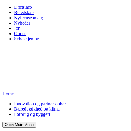
Driftsinfo
Beredskab
Nyt renseanlæg
Nyheder
Job
Om os
Selvbetjening
Home
Innovation og partnerskaber
Bæredygtighed og klima
Forbrug og byggeri
Open Main Menu