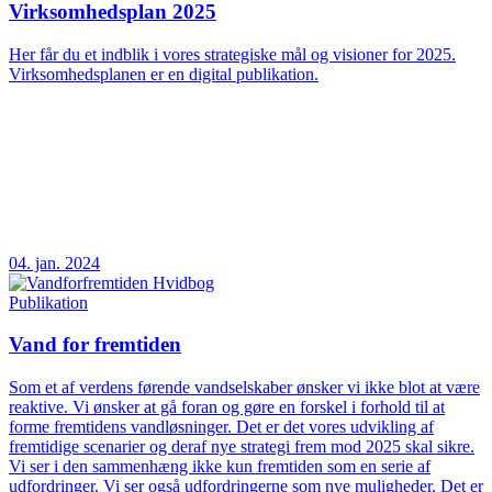
Virksomhedsplan 2025
Her får du et indblik i vores strategiske mål og visioner for 2025.
Virksomhedsplanen er en digital publikation.
04. jan. 2024
Publikation
Vand for fremtiden
Som et af verdens førende vandselskaber ønsker vi ikke blot at være
reaktive. Vi ønsker at gå foran og gøre en forskel i forhold til at
forme fremtidens vandløsninger. Det er det vores udvikling af
fremtidige scenarier og deraf nye strategi frem mod 2025 skal sikre.
Vi ser i den sammenhæng ikke kun fremtiden som en serie af
udfordringer. Vi ser også udfordringerne som nye muligheder. Det er