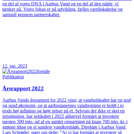
en del af vores DNA i Aarhus Vand og en del af den måde, vi
tænker på. Vores fokus er på udvikling, fælles værdiskabelse og
samspil gennem partnerskaber.
12. jan. 2023
Publikation
Årsrapport 2022
Aarhus Vands årsrapport for 2022 viser, at vandselskabet har en god
og sund økonomi, og at aarhusianernes vandregning er holdt i ro
trods høj inflation og høje priser på el. Selvom der ikke et sket en
prisstigning, har selskabet i 2022 alligevel formået at investere
næsten 500 mio. ud af en samlet omsætning på knap 700 mio. kr. i
grønne tiltag og et sundere vandkredsløb. Direktør i Aarhus Vand,
Lars Schrøder, siger om dette: ”At vi har formået at investere så