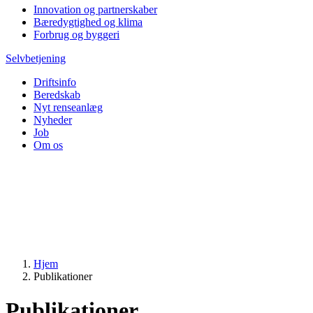
Innovation og partnerskaber
Bæredygtighed og klima
Forbrug og byggeri
Selvbetjening
Driftsinfo
Beredskab
Nyt renseanlæg
Nyheder
Job
Om os
Hjem
Publikationer
Publikationer