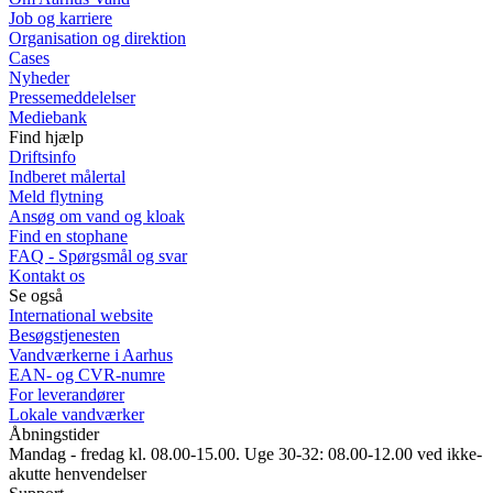
Job og karriere
Organisation og direktion
Cases
Nyheder
Pressemeddelelser
Mediebank
Find hjælp
Driftsinfo
Indberet målertal
Meld flytning
Ansøg om vand og kloak
Find en stophane
FAQ - Spørgsmål og svar
Kontakt os
Se også
International website
Besøgstjenesten
Vandværkerne i Aarhus
EAN- og CVR-numre
For leverandører
Lokale vandværker
Åbningstider
Mandag - fredag kl. 08.00-15.00. Uge 30-32: 08.00-12.00 ved ikke-
akutte henvendelser