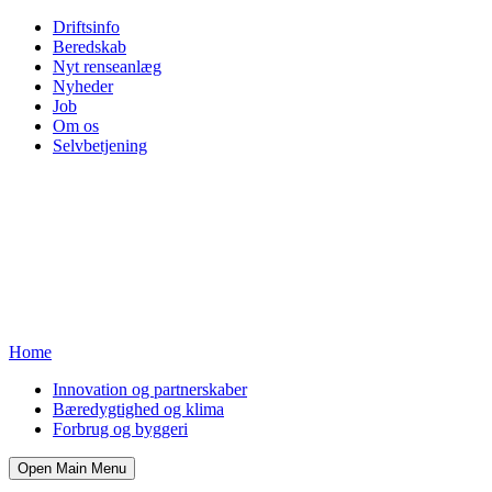
Driftsinfo
Beredskab
Nyt renseanlæg
Nyheder
Job
Om os
Selvbetjening
Home
Innovation og partnerskaber
Bæredygtighed og klima
Forbrug og byggeri
Open Main Menu