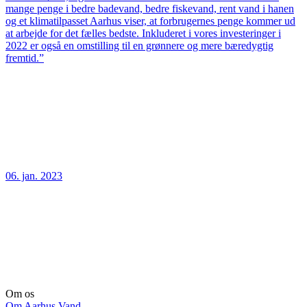
mange penge i bedre badevand, bedre fiskevand, rent vand i hanen
og et klimatilpasset Aarhus viser, at forbrugernes penge kommer ud
at arbejde for det fælles bedste. Inkluderet i vores investeringer i
2022 er også en omstilling til en grønnere og mere bæredygtig
fremtid.”
06. jan. 2023
Om os
Om Aarhus Vand