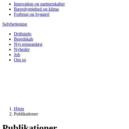
Innovation og partnerskaber
Bæredygtighed og klima
Forbrug og byggeri
Selvbetjening
Driftsinfo
Beredskab
Nyt renseanlæg
Nyheder
Job
Om os
Hjem
Publikationer
Publikationer