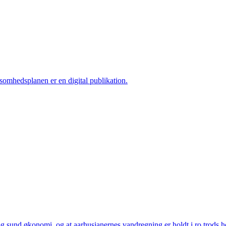
ksomhedsplanen er en digital publikation.
 sund økonomi, og at aarhusianernes vandregning er holdt i ro trods høj