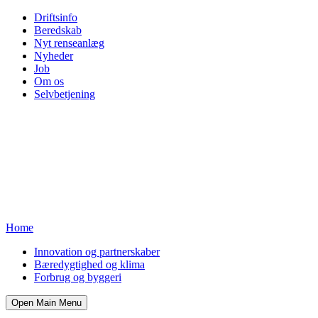
Driftsinfo
Beredskab
Nyt renseanlæg
Nyheder
Job
Om os
Selvbetjening
Home
Innovation og partnerskaber
Bæredygtighed og klima
Forbrug og byggeri
Open Main Menu