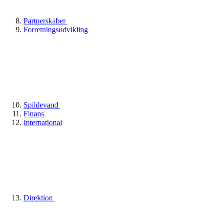
Partnerskaber
Forretningsudvikling
Spildevand
Finans
International
Direktion