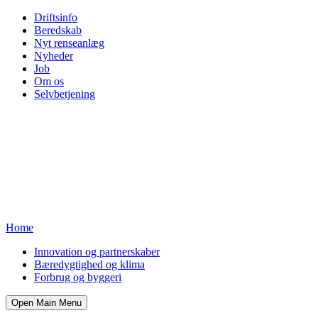
Driftsinfo
Beredskab
Nyt renseanlæg
Nyheder
Job
Om os
Selvbetjening
Home
Innovation og partnerskaber
Bæredygtighed og klima
Forbrug og byggeri
Open Main Menu