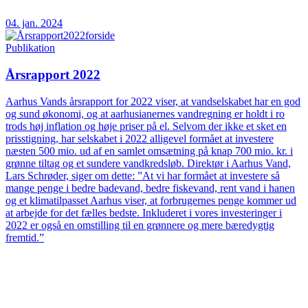
04. jan. 2024
Publikation
Årsrapport 2022
Aarhus Vands årsrapport for 2022 viser, at vandselskabet har en god
og sund økonomi, og at aarhusianernes vandregning er holdt i ro
trods høj inflation og høje priser på el. Selvom der ikke et sket en
prisstigning, har selskabet i 2022 alligevel formået at investere
næsten 500 mio. ud af en samlet omsætning på knap 700 mio. kr. i
grønne tiltag og et sundere vandkredsløb. Direktør i Aarhus Vand,
Lars Schrøder, siger om dette: ”At vi har formået at investere så
mange penge i bedre badevand, bedre fiskevand, rent vand i hanen
og et klimatilpasset Aarhus viser, at forbrugernes penge kommer ud
at arbejde for det fælles bedste. Inkluderet i vores investeringer i
2022 er også en omstilling til en grønnere og mere bæredygtig
fremtid.”