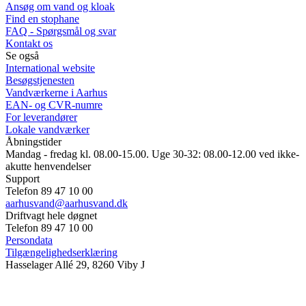
Ansøg om vand og kloak
Find en stophane
FAQ - Spørgsmål og svar
Kontakt os
Se også
International website
Besøgstjenesten
Vandværkerne i Aarhus
EAN- og CVR-numre
For leverandører
Lokale vandværker
Åbningstider
Mandag - fredag kl. 08.00-15.00. Uge 30-32: 08.00-12.00 ved ikke-
akutte henvendelser
Support
Telefon 89 47 10 00
aarhusvand@aarhusvand.dk
Driftvagt hele døgnet
Telefon 89 47 10 00
Persondata
Tilgængelighedserklæring
Hasselager Allé 29, 8260 Viby J