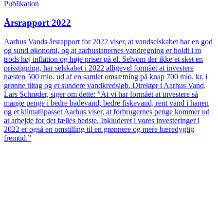
Publikation
Årsrapport 2022
Aarhus Vands årsrapport for 2022 viser, at vandselskabet har en god
og sund økonomi, og at aarhusianernes vandregning er holdt i ro
trods høj inflation og høje priser på el. Selvom der ikke et sket en
prisstigning, har selskabet i 2022 alligevel formået at investere
næsten 500 mio. ud af en samlet omsætning på knap 700 mio. kr. i
grønne tiltag og et sundere vandkredsløb. Direktør i Aarhus Vand,
Lars Schrøder, siger om dette: ”At vi har formået at investere så
mange penge i bedre badevand, bedre fiskevand, rent vand i hanen
og et klimatilpasset Aarhus viser, at forbrugernes penge kommer ud
at arbejde for det fælles bedste. Inkluderet i vores investeringer i
2022 er også en omstilling til en grønnere og mere bæredygtig
fremtid.”