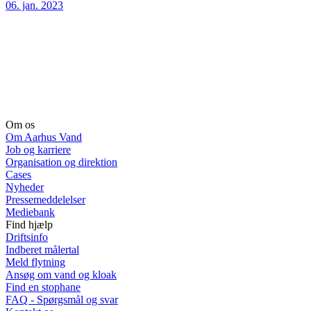
06. jan. 2023
Om os
Om Aarhus Vand
Job og karriere
Organisation og direktion
Cases
Nyheder
Pressemeddelelser
Mediebank
Find hjælp
Driftsinfo
Indberet målertal
Meld flytning
Ansøg om vand og kloak
Find en stophane
FAQ - Spørgsmål og svar