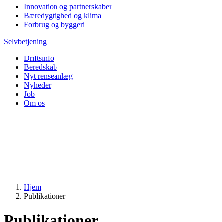
Innovation og partnerskaber
Bæredygtighed og klima
Forbrug og byggeri
Selvbetjening
Driftsinfo
Beredskab
Nyt renseanlæg
Nyheder
Job
Om os
Hjem
Publikationer
Publikationer