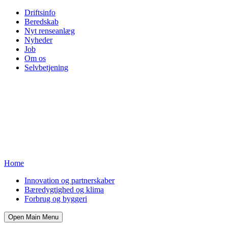
Driftsinfo
Beredskab
Nyt renseanlæg
Nyheder
Job
Om os
Selvbetjening
Home
Innovation og partnerskaber
Bæredygtighed og klima
Forbrug og byggeri
Open Main Menu