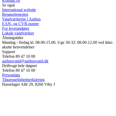
Kontakt os
Se også
International website
Besøgstjenesten
Vandværkerne i Aarhus
EAN- og CVR-numre
For leverandører
Lokale vandværker
Åbningstider
Mandag - fredag kl. 08.00-15.00. Uge 30-32: 08.00-12.00 ved ikke-
akutte henvendelser
Support
Telefon 89 47 10 00
aarhusvand@aarhusvand.dk
Driftvagt hele døgnet
Telefon 89 47 10 00
Persondata
Tilgængelighedserklæring
Hasselager Allé 29, 8260 Viby J