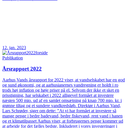
12. jan. 2023
Publikation
Årsrapport 2022
Aarhus Vands årsrapport for 2022 viser, at vandselskabet har en god
og sund økonomi, og at aarhusianernes vandregning er holdt i ro
trods høj inflation og høje priser på el. Selvom der ikke et sket en
prisstigning, har selskabet i 2022 alligevel formået at investere
næsten 500 mio. ud af en samlet omsætning på knap 700 mio. kr. i
grønne tiltag og et sundere vandkredsløb. Direktør i Aarhus Vand,
Lars Schrøder, siger om dette: ”At vi har formået at investere så
mange penge i bedre badevand, bedre fiskevand, rent vand i hanen
og et klimatilpasset Aarhus viser, at forbrugernes penge kommer ud
at arbejde for det fælles bedste. Inkluderet i vores investeringer i