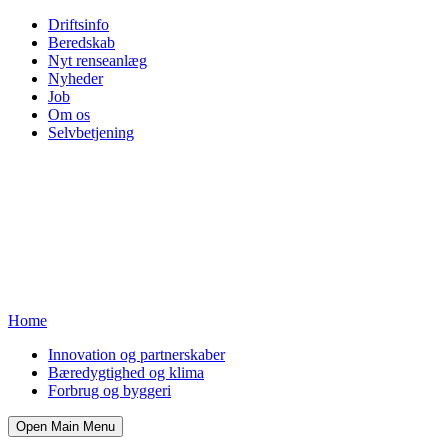
Driftsinfo
Beredskab
Nyt renseanlæg
Nyheder
Job
Om os
Selvbetjening
Home
Innovation og partnerskaber
Bæredygtighed og klima
Forbrug og byggeri
Open Main Menu