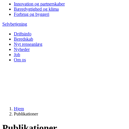
Innovation og partnerskaber
Bæredygtighed og klima
Forbrug og byggeri
Selvbetjening
Driftsinfo
Beredskab
Nyt renseanlæg
Nyheder
Job
Om os
Hjem
Publikationer
Publikationer