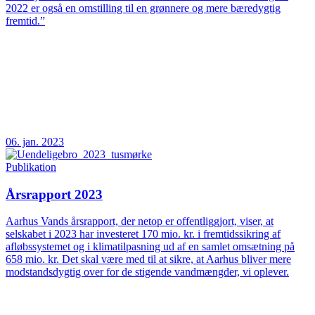
2022 er også en omstilling til en grønnere og mere bæredygtig
fremtid.”
06. jan. 2023
Publikation
Årsrapport 2023
Aarhus Vands årsrapport, der netop er offentliggjort, viser, at
selskabet i 2023 har investeret 170 mio. kr. i fremtidssikring af
afløbssystemet og i klimatilpasning ud af en samlet omsætning på
658 mio. kr. Det skal være med til at sikre, at Aarhus bliver mere
modstandsdygtig over for de stigende vandmængder, vi oplever.