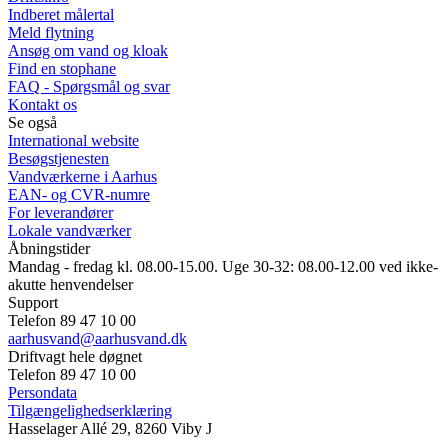
Indberet målertal
Meld flytning
Ansøg om vand og kloak
Find en stophane
FAQ - Spørgsmål og svar
Kontakt os
Se også
International website
Besøgstjenesten
Vandværkerne i Aarhus
EAN- og CVR-numre
For leverandører
Lokale vandværker
Åbningstider
Mandag - fredag kl. 08.00-15.00. Uge 30-32: 08.00-12.00 ved ikke-
akutte henvendelser
Support
Telefon 89 47 10 00
aarhusvand@aarhusvand.dk
Driftvagt hele døgnet
Telefon 89 47 10 00
Persondata
Tilgængelighedserklæring
Hasselager Allé 29, 8260 Viby J