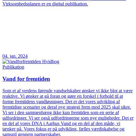
Virksomhedsplanen er en digital publikation.
04. jan. 2024
Publikation
Vand for fremtiden
Som et af verdens førende vandselskaber ønsker vi ikke blot at være
reaktive. Vi ønsker at gå foran og gøre en forskel i forhold til at
forme fremtidens vandløsninger. Det er det vores udvikling af
fremtidige scenarier og deraf nye strategi frem mod 2025 skal sikre.
Vi ser i den sammenhæng ikke kun fremtiden som en serie af
udfordringer. Vi ser også udfordringerne som nye muligheder. Det er
en del af vores DNA i Aarhus Vand og en del af den måde, vi
tænker på. Vores fokus er på udvikling, fælles værdiskabelse og
samspil gennem partnerskaber.