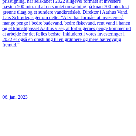
prisstigning, har selskabet i 2022 alligevel formået at investere
næsten 500 mio. ud af en samlet omsætning på knap 700 mio. kr. i
grønne tiltag og et sundere vandkredsløb. Direktør i Aarhus Vand,
Lars Schrøder, siger om dette: ”At vi har formået at investere så
mange penge i bedre badevand, bedre fiskevand, rent vand i hanen
og et klimatilpasset Aarhus viser, at forbrugernes penge kommer ud
at arbejde for det fælles bedste. Inkluderet i vores investeringer i
2022 er også en omstilling til en grønnere og mere bæredygtig
fremtid.”
06. jan. 2023