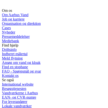
Om os
Om Aarhus Vand
Job og karriere
Organisation og direktion
Cases
Nyheder
Pressemeddelelser
Mediebank
Find hjælp
Driftsinfo
Indberet målertal
Meld flytning
Ansøg om vand og kloak
Find en stophane
FAQ - Spørgsmål og svar
Kontakt os
Se også
International website
Besøgstjenesten
Vandværkerne i Aarhus
EAN- og CVR-numre
For leverandører
Lokale vandværker