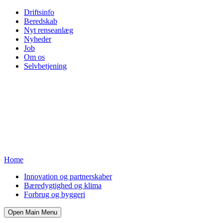
Driftsinfo
Beredskab
Nyt renseanlæg
Nyheder
Job
Om os
Selvbetjening
Home
Innovation og partnerskaber
Bæredygtighed og klima
Forbrug og byggeri
Open Main Menu