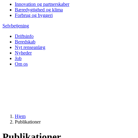
Innovation og partnerskaber
Bæredygtighed og klima
Forbrug og byggeri
Selvbetjening
Driftsinfo
Beredskab
Nyt renseanlæg
Nyheder
Job
Om os
Hjem
Publikationer
Publikationer