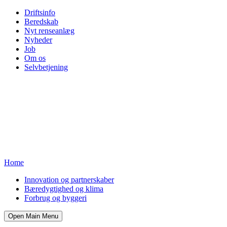
Driftsinfo
Beredskab
Nyt renseanlæg
Nyheder
Job
Om os
Selvbetjening
Home
Innovation og partnerskaber
Bæredygtighed og klima
Forbrug og byggeri
Open Main Menu