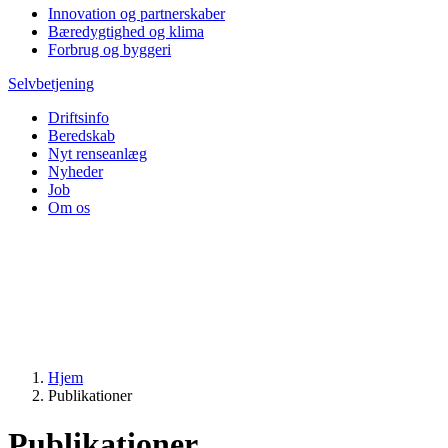
Innovation og partnerskaber
Bæredygtighed og klima
Forbrug og byggeri
Selvbetjening
Driftsinfo
Beredskab
Nyt renseanlæg
Nyheder
Job
Om os
Hjem
Publikationer
Publikationer