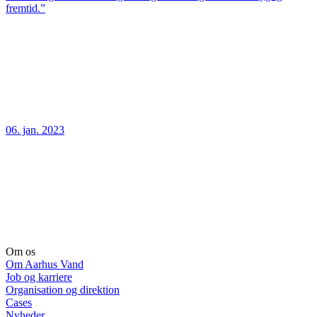
fremtid.”
06. jan. 2023
Om os
Om Aarhus Vand
Job og karriere
Organisation og direktion
Cases
Nyheder