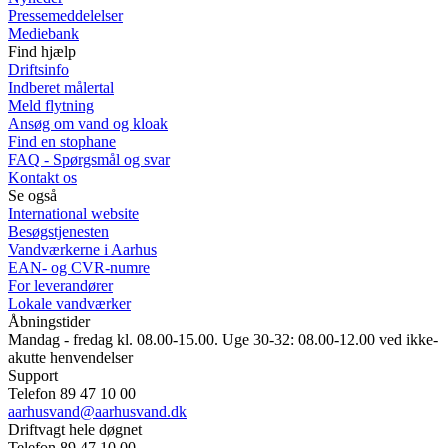
Pressemeddelelser
Mediebank
Find hjælp
Driftsinfo
Indberet målertal
Meld flytning
Ansøg om vand og kloak
Find en stophane
FAQ - Spørgsmål og svar
Kontakt os
Se også
International website
Besøgstjenesten
Vandværkerne i Aarhus
EAN- og CVR-numre
For leverandører
Lokale vandværker
Åbningstider
Mandag - fredag kl. 08.00-15.00. Uge 30-32: 08.00-12.00 ved ikke-
akutte henvendelser
Support
Telefon 89 47 10 00
aarhusvand@aarhusvand.dk
Driftvagt hele døgnet
Telefon 89 47 10 00