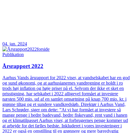
04. jan. 2024
Publikation
Årsrapport 2022
Aarhus Vands årsrapport for 2022 viser, at vandselskabet har en god
og sund økonomi, og at aarhusianernes vandregning er holdt i ro
trods høj inflation og høje priser på el. Selvom der ikke et sket en
prisstigning, har selskabet i 2022 alligevel formået at investere
næsten 500 mio. ud af en samlet omsætning på knap 700 mio. kr. i
grønne tiltag og et sundere vandkredsløb. Direktør i Aarhus Vand,
Lars Schrøder, siger om dette: ”At vi har formået at investere så
mange penge i bedre badevand, bedre fiskevand, rent vand i hanen
og et klimatilpasset Aarhus viser, at forbrugernes penge kommer ud
at arbejde for det fælles bedste. Inkluderet i vores investeringer i
2022 er også en omstilling til en grønnere og mere bæredygtig