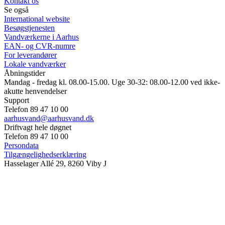
Kontakt os
Se også
International website
Besøgstjenesten
Vandværkerne i Aarhus
EAN- og CVR-numre
For leverandører
Lokale vandværker
Åbningstider
Mandag - fredag kl. 08.00-15.00. Uge 30-32: 08.00-12.00 ved ikke-
akutte henvendelser
Support
Telefon 89 47 10 00
aarhusvand@aarhusvand.dk
Driftvagt hele døgnet
Telefon 89 47 10 00
Persondata
Tilgængelighedserklæring
Hasselager Allé 29, 8260 Viby J