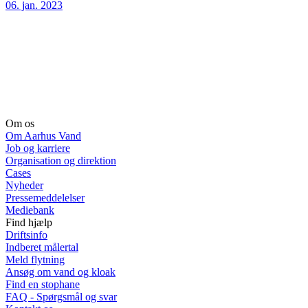
06. jan. 2023
Om os
Om Aarhus Vand
Job og karriere
Organisation og direktion
Cases
Nyheder
Pressemeddelelser
Mediebank
Find hjælp
Driftsinfo
Indberet målertal
Meld flytning
Ansøg om vand og kloak
Find en stophane
FAQ - Spørgsmål og svar