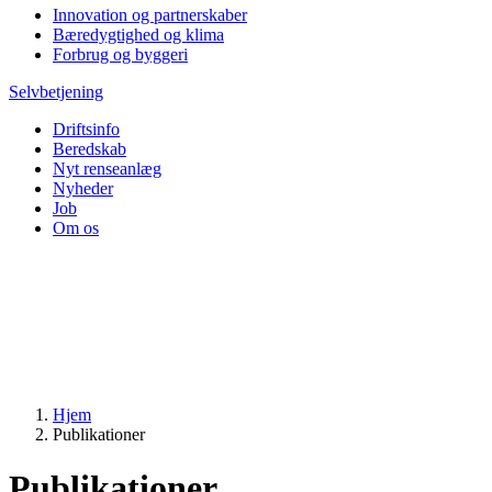
Innovation og partnerskaber
Bæredygtighed og klima
Forbrug og byggeri
Selvbetjening
Driftsinfo
Beredskab
Nyt renseanlæg
Nyheder
Job
Om os
Hjem
Publikationer
Publikationer