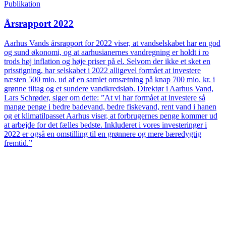
Publikation
Årsrapport 2022
Aarhus Vands årsrapport for 2022 viser, at vandselskabet har en god
og sund økonomi, og at aarhusianernes vandregning er holdt i ro
trods høj inflation og høje priser på el. Selvom der ikke et sket en
prisstigning, har selskabet i 2022 alligevel formået at investere
næsten 500 mio. ud af en samlet omsætning på knap 700 mio. kr. i
grønne tiltag og et sundere vandkredsløb. Direktør i Aarhus Vand,
Lars Schrøder, siger om dette: ”At vi har formået at investere så
mange penge i bedre badevand, bedre fiskevand, rent vand i hanen
og et klimatilpasset Aarhus viser, at forbrugernes penge kommer ud
at arbejde for det fælles bedste. Inkluderet i vores investeringer i
2022 er også en omstilling til en grønnere og mere bæredygtig
fremtid.”