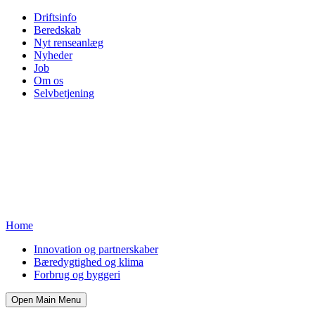
Driftsinfo
Beredskab
Nyt renseanlæg
Nyheder
Job
Om os
Selvbetjening
Home
Innovation og partnerskaber
Bæredygtighed og klima
Forbrug og byggeri
Open Main Menu