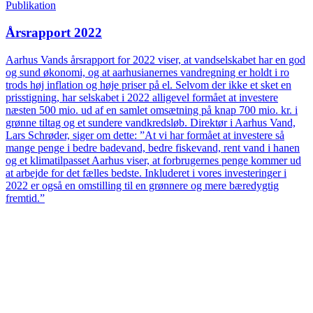
Publikation
Årsrapport 2022
Aarhus Vands årsrapport for 2022 viser, at vandselskabet har en god
og sund økonomi, og at aarhusianernes vandregning er holdt i ro
trods høj inflation og høje priser på el. Selvom der ikke et sket en
prisstigning, har selskabet i 2022 alligevel formået at investere
næsten 500 mio. ud af en samlet omsætning på knap 700 mio. kr. i
grønne tiltag og et sundere vandkredsløb. Direktør i Aarhus Vand,
Lars Schrøder, siger om dette: ”At vi har formået at investere så
mange penge i bedre badevand, bedre fiskevand, rent vand i hanen
og et klimatilpasset Aarhus viser, at forbrugernes penge kommer ud
at arbejde for det fælles bedste. Inkluderet i vores investeringer i
2022 er også en omstilling til en grønnere og mere bæredygtig
fremtid.”