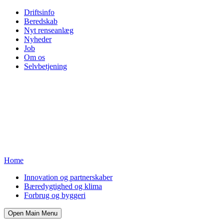
Driftsinfo
Beredskab
Nyt renseanlæg
Nyheder
Job
Om os
Selvbetjening
Home
Innovation og partnerskaber
Bæredygtighed og klima
Forbrug og byggeri
Open Main Menu