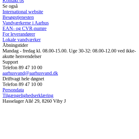
Kontakt os
Se også
International website
Besøgstjenesten
Vandværkerne i Aarhus
EAN- og CVR-numre
For leverandører
Lokale vandværker
Åbningstider
Mandag - fredag kl. 08.00-15.00. Uge 30-32: 08.00-12.00 ved ikke-
akutte henvendelser
Support
Telefon 89 47 10 00
aarhusvand@aarhusvand.dk
Driftvagt hele døgnet
Telefon 89 47 10 00
Persondata
Tilgængelighedserklæring
Hasselager Allé 29, 8260 Viby J