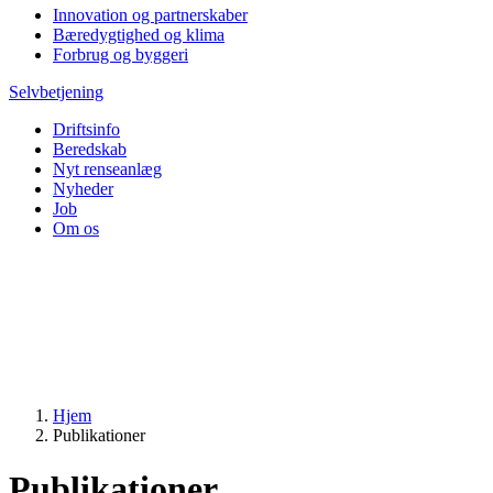
Innovation og partnerskaber
Bæredygtighed og klima
Forbrug og byggeri
Selvbetjening
Driftsinfo
Beredskab
Nyt renseanlæg
Nyheder
Job
Om os
Hjem
Publikationer
Publikationer