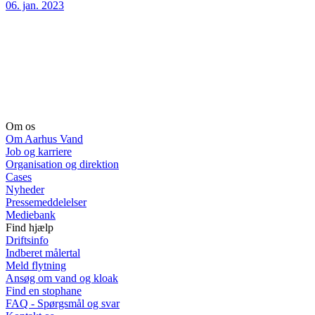
06. jan. 2023
Om os
Om Aarhus Vand
Job og karriere
Organisation og direktion
Cases
Nyheder
Pressemeddelelser
Mediebank
Find hjælp
Driftsinfo
Indberet målertal
Meld flytning
Ansøg om vand og kloak
Find en stophane
FAQ - Spørgsmål og svar