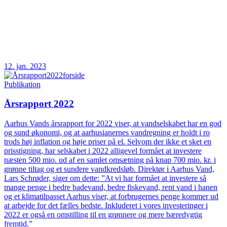
12. jan. 2023
Publikation
Årsrapport 2022
Aarhus Vands årsrapport for 2022 viser, at vandselskabet har en god
og sund økonomi, og at aarhusianernes vandregning er holdt i ro
trods høj inflation og høje priser på el. Selvom der ikke et sket en
prisstigning, har selskabet i 2022 alligevel formået at investere
næsten 500 mio. ud af en samlet omsætning på knap 700 mio. kr. i
grønne tiltag og et sundere vandkredsløb. Direktør i Aarhus Vand,
Lars Schrøder, siger om dette: ”At vi har formået at investere så
mange penge i bedre badevand, bedre fiskevand, rent vand i hanen
og et klimatilpasset Aarhus viser, at forbrugernes penge kommer ud
at arbejde for det fælles bedste. Inkluderet i vores investeringer i
2022 er også en omstilling til en grønnere og mere bæredygtig
fremtid.”