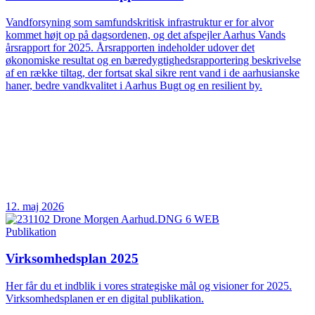
Vandforsyning som samfundskritisk infrastruktur er for alvor
kommet højt op på dagsordenen, og det afspejler Aarhus Vands
årsrapport for 2025. Årsrapporten indeholder udover det
økonomiske resultat og en bæredygtighedsrapportering beskrivelse
af en række tiltag, der fortsat skal sikre rent vand i de aarhusianske
haner, bedre vandkvalitet i Aarhus Bugt og en resilient by.
12. maj 2026
Publikation
Virksomhedsplan 2025
Her får du et indblik i vores strategiske mål og visioner for 2025.
Virksomhedsplanen er en digital publikation.