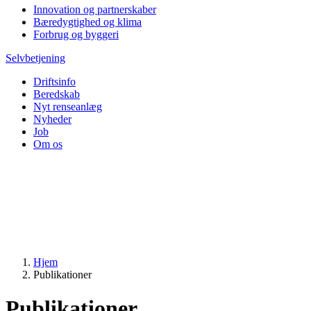
Innovation og partnerskaber
Bæredygtighed og klima
Forbrug og byggeri
Selvbetjening
Driftsinfo
Beredskab
Nyt renseanlæg
Nyheder
Job
Om os
Hjem
Publikationer
Publikationer