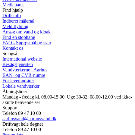
Mediebank
Find hjælp
Driftsinfo
Indberet målertal
Meld flytning
Ansøg om vand og kloak
Find en stophane
FAQ - Spørgsmål og svar
Kontakt os
Se også
International website
Besøgstjenesten
Vandværkerne i Aarhus
EAN- og CVR-numre
For leverandører
Lokale vandværker
Åbningstider
Mandag - fredag kl. 08.00-15.00. Uge 30-32: 08.00-12.00 ved ikke-
akutte henvendelser
Support
Telefon 89 47 10 00
aarhusvand@aarhusvand.dk
Driftvagt hele døgnet
Telefon 89 47 10 00
Persondata