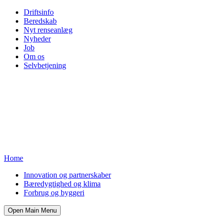
Driftsinfo
Beredskab
Nyt renseanlæg
Nyheder
Job
Om os
Selvbetjening
Home
Innovation og partnerskaber
Bæredygtighed og klima
Forbrug og byggeri
Open Main Menu