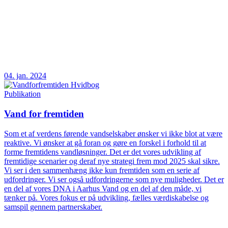
04. jan. 2024
Publikation
Vand for fremtiden
Som et af verdens førende vandselskaber ønsker vi ikke blot at være
reaktive. Vi ønsker at gå foran og gøre en forskel i forhold til at
forme fremtidens vandløsninger. Det er det vores udvikling af
fremtidige scenarier og deraf nye strategi frem mod 2025 skal sikre.
Vi ser i den sammenhæng ikke kun fremtiden som en serie af
udfordringer. Vi ser også udfordringerne som nye muligheder. Det er
en del af vores DNA i Aarhus Vand og en del af den måde, vi
tænker på. Vores fokus er på udvikling, fælles værdiskabelse og
samspil gennem partnerskaber.