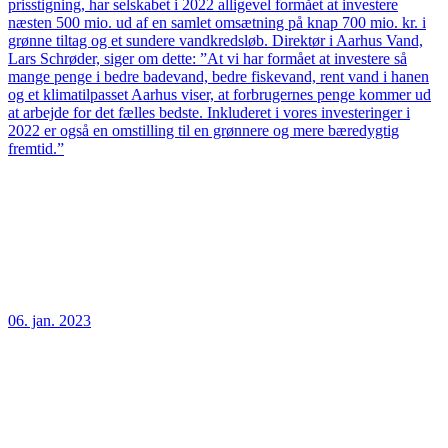
prisstigning, har selskabet i 2022 alligevel formået at investere
næsten 500 mio. ud af en samlet omsætning på knap 700 mio. kr. i
grønne tiltag og et sundere vandkredsløb. Direktør i Aarhus Vand,
Lars Schrøder, siger om dette: ”At vi har formået at investere så
mange penge i bedre badevand, bedre fiskevand, rent vand i hanen
og et klimatilpasset Aarhus viser, at forbrugernes penge kommer ud
at arbejde for det fælles bedste. Inkluderet i vores investeringer i
2022 er også en omstilling til en grønnere og mere bæredygtig
fremtid.”
06. jan. 2023