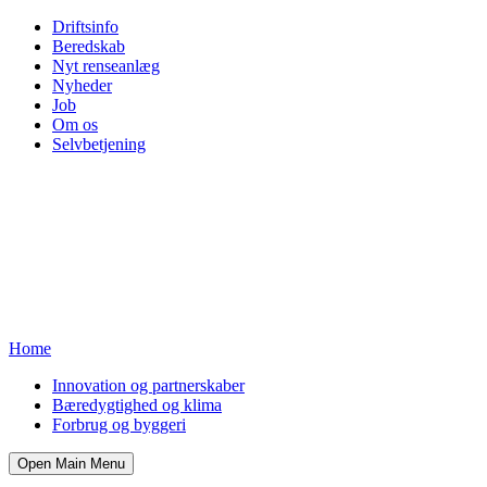
Driftsinfo
Beredskab
Nyt renseanlæg
Nyheder
Job
Om os
Selvbetjening
Home
Innovation og partnerskaber
Bæredygtighed og klima
Forbrug og byggeri
Open Main Menu