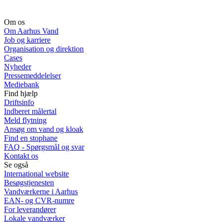
Om os
Om Aarhus Vand
Job og karriere
Organisation og direktion
Cases
Nyheder
Pressemeddelelser
Mediebank
Find hjælp
Driftsinfo
Indberet målertal
Meld flytning
Ansøg om vand og kloak
Find en stophane
FAQ - Spørgsmål og svar
Kontakt os
Se også
International website
Besøgstjenesten
Vandværkerne i Aarhus
EAN- og CVR-numre
For leverandører
Lokale vandværker