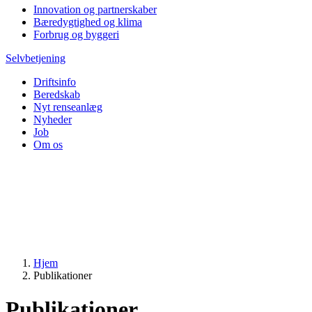
Innovation og partnerskaber
Bæredygtighed og klima
Forbrug og byggeri
Selvbetjening
Driftsinfo
Beredskab
Nyt renseanlæg
Nyheder
Job
Om os
Hjem
Publikationer
Publikationer