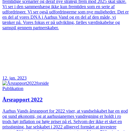
fremtidige scenarier og deraf nye strategi frem mod 2025 skal sikre.
Vi ser i den sammenhæng ikke kun fremtiden som en serie af
udfordringer. Vi ser også udfordringerne som nye muligheder. Det er
en del af vores DNA i Aarhus Vand og en del af den måde, vi
tænker på. Vores fokus er på udvikling, fælles værdiskabelse og
samspil gennem partnerskaber.
12. jan. 2023
Publikation
Årsrapport 2022
Aarhus Vands årsrapport for 2022 viser, at vandselskabet har en god
og sund økonomi, og at aarhusianernes vandregning er holdt i ro
trods høj inflation og høje priser på el. Selvom der ikke et sket en
prisstigning, har selskabet i 2022 alligevel formået at investere