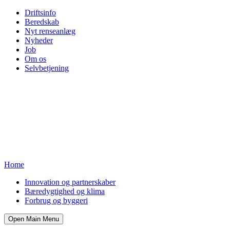
Driftsinfo
Beredskab
Nyt renseanlæg
Nyheder
Job
Om os
Selvbetjening
Home
Innovation og partnerskaber
Bæredygtighed og klima
Forbrug og byggeri
Open Main Menu