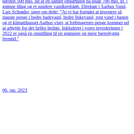
næsten 500 mio. ud af en samlet omsætning på knap 700 mio. kr. i
grønne tiltag og et sundere vandkredsløb. Direktør i Aarhus Vand,
Lars Schrøder, siger om dette: ”At vi har formået at investere så
mange penge i bedre badevand, bedre fiskevand, rent vand i hanen
og et klimatilpasset Aarhus viser, at forbrugernes penge kommer ud
at arbejde for det fælles bedste. Inkluderet i vores investeringer i
2022 er også en omstilling til en grønnere og mere bæredygtig
fremtid.”
06. jan. 2023