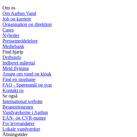
Om os
Om Aarhus Vand
Job og karriere
Organisation og direktion
Cases
Nyheder
Pressemeddelelser
Mediebank
Find hjælp
Driftsinfo
Indberet målertal
Meld flytning
Ansøg om vand og kloak
Find en stophane
FAQ - Spørgsmål og svar
Kontakt os
Se også
International website
Besøgstjenesten
Vandværkerne i Aarhus
EAN- og CVR-numre
For leverandører
Lokale vandværker
Åbningstider