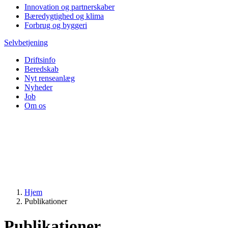
Innovation og partnerskaber
Bæredygtighed og klima
Forbrug og byggeri
Selvbetjening
Driftsinfo
Beredskab
Nyt renseanlæg
Nyheder
Job
Om os
Hjem
Publikationer
Publikationer