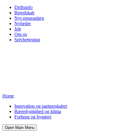
Driftsinfo
Beredskab
Nyt renseanlæg
Nyheder
Job
Om os
Selvbetjening
Home
Innovation og partnerskaber
Bæredygtighed og klima
Forbrug og byggeri
Open Main Menu