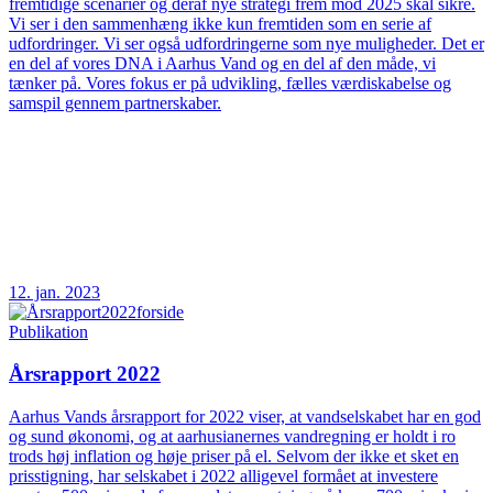
fremtidige scenarier og deraf nye strategi frem mod 2025 skal sikre.
Vi ser i den sammenhæng ikke kun fremtiden som en serie af
udfordringer. Vi ser også udfordringerne som nye muligheder. Det er
en del af vores DNA i Aarhus Vand og en del af den måde, vi
tænker på. Vores fokus er på udvikling, fælles værdiskabelse og
samspil gennem partnerskaber.
12. jan. 2023
Publikation
Årsrapport 2022
Aarhus Vands årsrapport for 2022 viser, at vandselskabet har en god
og sund økonomi, og at aarhusianernes vandregning er holdt i ro
trods høj inflation og høje priser på el. Selvom der ikke et sket en
prisstigning, har selskabet i 2022 alligevel formået at investere