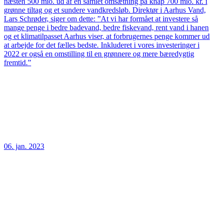
næsten 500 mio. ud af en samlet omsætning på knap 700 mio. kr. i
grønne tiltag og et sundere vandkredsløb. Direktør i Aarhus Vand,
Lars Schrøder, siger om dette: ”At vi har formået at investere så
mange penge i bedre badevand, bedre fiskevand, rent vand i hanen
og et klimatilpasset Aarhus viser, at forbrugernes penge kommer ud
at arbejde for det fælles bedste. Inkluderet i vores investeringer i
2022 er også en omstilling til en grønnere og mere bæredygtig
fremtid.”
06. jan. 2023