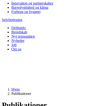
Innovation og partnerskaber
Bæredygtighed og klima
Forbrug og byggeri
Selvbetjening
Driftsinfo
Beredskab
Nyt renseanlæg
Nyheder
Job
Om os
Hjem
Publikationer
Publikationer