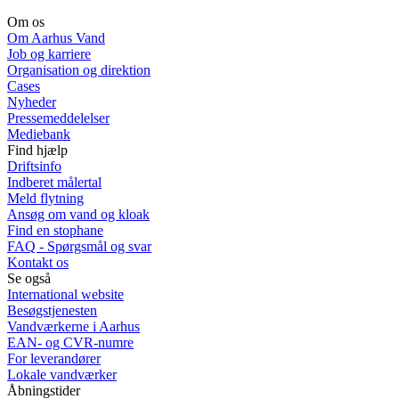
Om os
Om Aarhus Vand
Job og karriere
Organisation og direktion
Cases
Nyheder
Pressemeddelelser
Mediebank
Find hjælp
Driftsinfo
Indberet målertal
Meld flytning
Ansøg om vand og kloak
Find en stophane
FAQ - Spørgsmål og svar
Kontakt os
Se også
International website
Besøgstjenesten
Vandværkerne i Aarhus
EAN- og CVR-numre
For leverandører
Lokale vandværker
Åbningstider