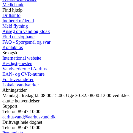
Mediebank
Find hjælp
Driftsinfo
Indberet målertal
Meld flytning
Ansøg om vand og kloak
Find en stophane
FAQ - Spørgsmål og svar
Kontakt os
Se også
International website
Besøgstjenesten
Vandværkerne i Aarhus
EAN- og CVR-numre
For leverandører
Lokale vandværker
Åbningstider
Mandag - fredag kl. 08.00-15.00. Uge 30-32: 08.00-12.00 ved ikke-
akutte henvendelser
Support
Telefon 89 47 10 00
aarhusvand@aarhusvand.dk
Driftvagt hele døgnet
Telefon 89 47 10 00
Persondata