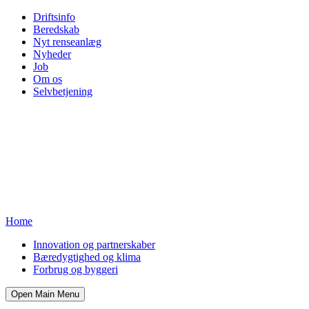
Driftsinfo
Beredskab
Nyt renseanlæg
Nyheder
Job
Om os
Selvbetjening
Home
Innovation og partnerskaber
Bæredygtighed og klima
Forbrug og byggeri
Open Main Menu