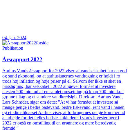
04. jan. 2024
Publikation
Årsrapport 2022
Aarhus Vands årsrapport for 2022 viser, at vandselskabet har en god
og sund økonomi, og at aarhusianernes vandregning er holdt i ro
trods høj inflation og høje priser på el. Selvom der ikke et sket en
prisstigning, har selskabet i 2022 alligevel formået at investere
næsten 500 mio. ud af en samlet omsætning på knap 700 mio. kr. i
grønne tiltag og et sundere vandkredsløb. Direktør i Aarhus Vand,
Lars Schrøder, siger om dette: ”At vi har formået at investere så
mange penge i bedre badevand, bedre fiskevand, rent vand i hanen
og et klimatilpasset Aarhus viser, at forbrugernes penge kommer ud
at arbejde for det fælles bedste. Inkluderet i vores investeringer i
2022 er også en omstilling til en grønnere og mere bæredygtig
fremtid.”