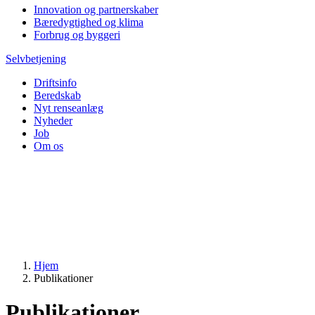
Innovation og partnerskaber
Bæredygtighed og klima
Forbrug og byggeri
Selvbetjening
Driftsinfo
Beredskab
Nyt renseanlæg
Nyheder
Job
Om os
Hjem
Publikationer
Publikationer