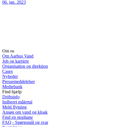
06. jan. 2023
Om os
Om Aarhus Vand
Job og karriere
Organisation og direktion
Cases
Nyheder
Pressemeddelelser
Mediebank
Find hjælp
Driftsinfo
Indberet målertal
Meld flytning
Ansøg om vand og kloak
Find en stophane
FAQ - Spørgsmål og svar