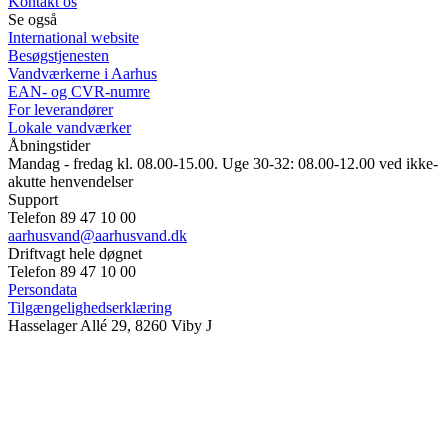
Kontakt os
Se også
International website
Besøgstjenesten
Vandværkerne i Aarhus
EAN- og CVR-numre
For leverandører
Lokale vandværker
Åbningstider
Mandag - fredag kl. 08.00-15.00. Uge 30-32: 08.00-12.00 ved ikke-
akutte henvendelser
Support
Telefon 89 47 10 00
aarhusvand@aarhusvand.dk
Driftvagt hele døgnet
Telefon 89 47 10 00
Persondata
Tilgængelighedserklæring
Hasselager Allé 29, 8260 Viby J