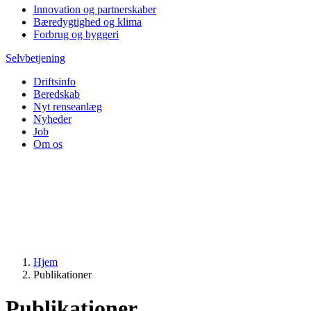
Innovation og partnerskaber
Bæredygtighed og klima
Forbrug og byggeri
Selvbetjening
Driftsinfo
Beredskab
Nyt renseanlæg
Nyheder
Job
Om os
Hjem
Publikationer
Publikationer