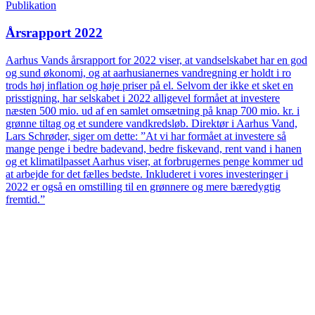
Publikation
Årsrapport 2022
Aarhus Vands årsrapport for 2022 viser, at vandselskabet har en god
og sund økonomi, og at aarhusianernes vandregning er holdt i ro
trods høj inflation og høje priser på el. Selvom der ikke et sket en
prisstigning, har selskabet i 2022 alligevel formået at investere
næsten 500 mio. ud af en samlet omsætning på knap 700 mio. kr. i
grønne tiltag og et sundere vandkredsløb. Direktør i Aarhus Vand,
Lars Schrøder, siger om dette: ”At vi har formået at investere så
mange penge i bedre badevand, bedre fiskevand, rent vand i hanen
og et klimatilpasset Aarhus viser, at forbrugernes penge kommer ud
at arbejde for det fælles bedste. Inkluderet i vores investeringer i
2022 er også en omstilling til en grønnere og mere bæredygtig
fremtid.”