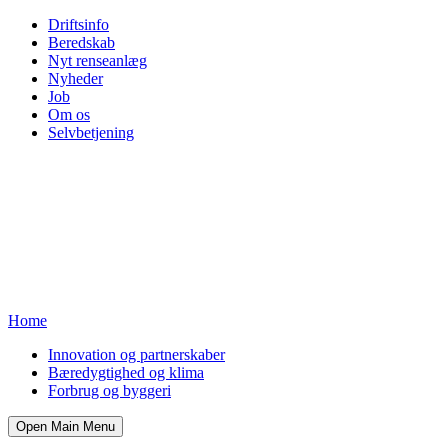
Driftsinfo
Beredskab
Nyt renseanlæg
Nyheder
Job
Om os
Selvbetjening
Home
Innovation og partnerskaber
Bæredygtighed og klima
Forbrug og byggeri
Open Main Menu