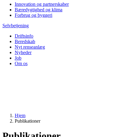
Innovation og partnerskaber
Bæredygtighed og klima
Forbrug og byggeri
Selvbetjening
Driftsinfo
Beredskab
Nyt renseanlæg
Nyheder
Job
Om os
Hjem
Publikationer
Publikationer