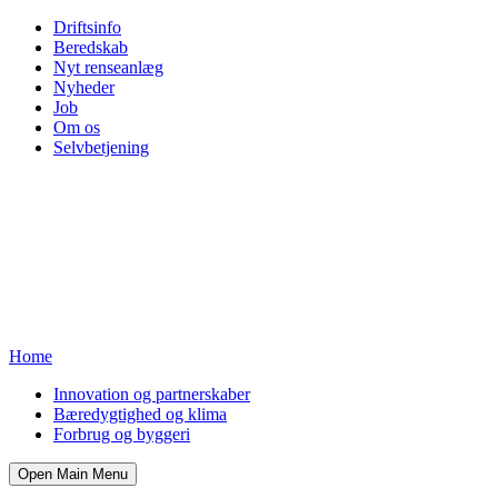
Driftsinfo
Beredskab
Nyt renseanlæg
Nyheder
Job
Om os
Selvbetjening
Home
Innovation og partnerskaber
Bæredygtighed og klima
Forbrug og byggeri
Open Main Menu