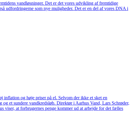
remtidens vandløsninger. Det er det vores udvikling af fremtidige
også udfordringerne som nye muligheder. Det er en del af vores DNA i
 inflation og høje priser på el. Selvom der ikke et sket en
tag og et sundere vandkredsløb. Direktør i Aarhus Vand, Lars Schrøder,
us viser, at forbrugernes penge kommer ud at arbejde for det fælles