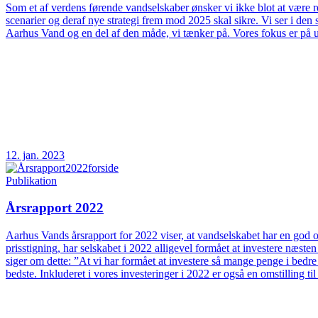
Som et af verdens førende vandselskaber ønsker vi ikke blot at være rea
scenarier og deraf nye strategi frem mod 2025 skal sikre. Vi ser i d
Aarhus Vand og en del af den måde, vi tænker på. Vores fokus er på 
12. jan. 2023
Publikation
Årsrapport 2022
Aarhus Vands årsrapport for 2022 viser, at vandselskabet har en god og
prisstigning, har selskabet i 2022 alligevel formået at investere næs
siger om dette: ”At vi har formået at investere så mange penge i bedre
bedste. Inkluderet i vores investeringer i 2022 er også en omstilling t