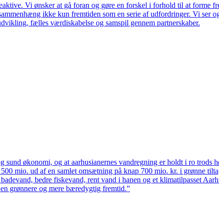
ktive. Vi ønsker at gå foran og gøre en forskel i forhold til at forme f
en sammenhæng ikke kun fremtiden som en serie af udfordringer. Vi ser 
udvikling, fælles værdiskabelse og samspil gennem partnerskaber.
 sund økonomi, og at aarhusianernes vandregning er holdt i ro trods høj
ten 500 mio. ud af en samlet omsætning på knap 700 mio. kr. i grønne til
 badevand, bedre fiskevand, rent vand i hanen og et klimatilpasset Aarh
il en grønnere og mere bæredygtig fremtid.”