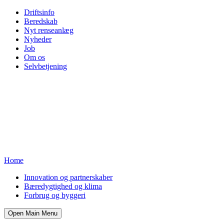
Driftsinfo
Beredskab
Nyt renseanlæg
Nyheder
Job
Om os
Selvbetjening
Home
Innovation og partnerskaber
Bæredygtighed og klima
Forbrug og byggeri
Open Main Menu