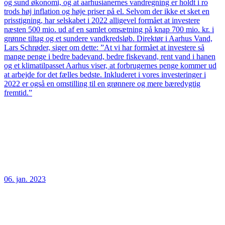
og sund økonomi, og at aarhusianernes vandregning er holdt i ro
trods høj inflation og høje priser på el. Selvom der ikke et sket en
prisstigning, har selskabet i 2022 alligevel formået at investere
næsten 500 mio. ud af en samlet omsætning på knap 700 mio. kr. i
grønne tiltag og et sundere vandkredsløb. Direktør i Aarhus Vand,
Lars Schrøder, siger om dette: ”At vi har formået at investere så
mange penge i bedre badevand, bedre fiskevand, rent vand i hanen
og et klimatilpasset Aarhus viser, at forbrugernes penge kommer ud
at arbejde for det fælles bedste. Inkluderet i vores investeringer i
2022 er også en omstilling til en grønnere og mere bæredygtig
fremtid.”
06. jan. 2023