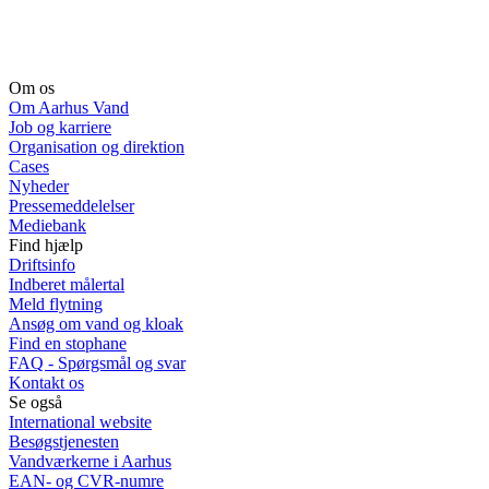
Om os
Om Aarhus Vand
Job og karriere
Organisation og direktion
Cases
Nyheder
Pressemeddelelser
Mediebank
Find hjælp
Driftsinfo
Indberet målertal
Meld flytning
Ansøg om vand og kloak
Find en stophane
FAQ - Spørgsmål og svar
Kontakt os
Se også
International website
Besøgstjenesten
Vandværkerne i Aarhus
EAN- og CVR-numre