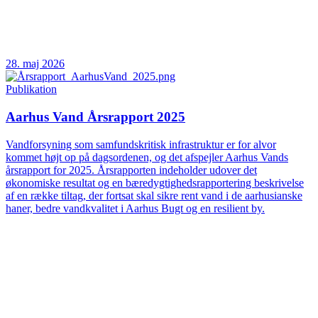
28. maj 2026
Publikation
Aarhus Vand Årsrapport 2025
Vandforsyning som samfundskritisk infrastruktur er for alvor
kommet højt op på dagsordenen, og det afspejler Aarhus Vands
årsrapport for 2025. Årsrapporten indeholder udover det
økonomiske resultat og en bæredygtighedsrapportering beskrivelse
af en række tiltag, der fortsat skal sikre rent vand i de aarhusianske
haner, bedre vandkvalitet i Aarhus Bugt og en resilient by.