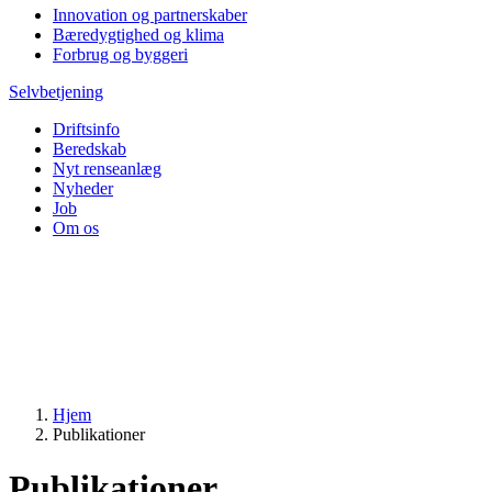
Innovation og partnerskaber
Bæredygtighed og klima
Forbrug og byggeri
Selvbetjening
Driftsinfo
Beredskab
Nyt renseanlæg
Nyheder
Job
Om os
Hjem
Publikationer
Publikationer