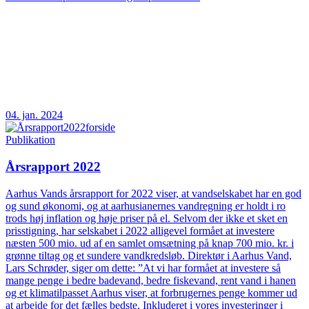
04. jan. 2024
Publikation
Årsrapport 2022
Aarhus Vands årsrapport for 2022 viser, at vandselskabet har en god
og sund økonomi, og at aarhusianernes vandregning er holdt i ro
trods høj inflation og høje priser på el. Selvom der ikke et sket en
prisstigning, har selskabet i 2022 alligevel formået at investere
næsten 500 mio. ud af en samlet omsætning på knap 700 mio. kr. i
grønne tiltag og et sundere vandkredsløb. Direktør i Aarhus Vand,
Lars Schrøder, siger om dette: ”At vi har formået at investere så
mange penge i bedre badevand, bedre fiskevand, rent vand i hanen
og et klimatilpasset Aarhus viser, at forbrugernes penge kommer ud
at arbejde for det fælles bedste. Inkluderet i vores investeringer i