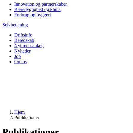
Innovation og partnerskaber
Bæredygtighed og klima
Forbrug og byggeri
Selvbetjening
Driftsinfo
Beredskab
Nyt renseanlæg
Nyheder
Job
Om os
Hjem
Publikationer
Publikationer