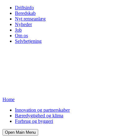
Driftsinfo
Beredskab
Nyt renseanlæg
Nyheder
Job
Om os
Selvbetjening
Home
Innovation og partnerskaber
Bæredygtighed og klima
Forbrug og byggeri
Open Main Menu