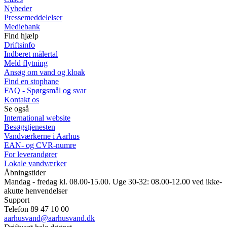
Nyheder
Pressemeddelelser
Mediebank
Find hjælp
Driftsinfo
Indberet målertal
Meld flytning
Ansøg om vand og kloak
Find en stophane
FAQ - Spørgsmål og svar
Kontakt os
Se også
International website
Besøgstjenesten
Vandværkerne i Aarhus
EAN- og CVR-numre
For leverandører
Lokale vandværker
Åbningstider
Mandag - fredag kl. 08.00-15.00. Uge 30-32: 08.00-12.00 ved ikke-
akutte henvendelser
Support
Telefon 89 47 10 00
aarhusvand@aarhusvand.dk